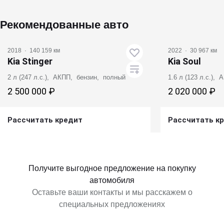
Рекомендованные авто
2018
·
140 159 км
2022
·
30 967 км
Kia Stinger
Kia Soul
2 л (247 л.с.), АКПП, бензин, полный
1.6 л (123 л.с.),
2 500 000 ₽
2 020 000 ₽
Рассчитать кредит
Рассчитать к
Получить предложение
Получит
Получите выгодное предложение на покупку
автомобиля
Оставьте ваши контакты и мы расскажем о
специальных предложениях