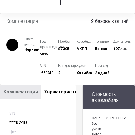
Комплектация
9 базовых опций
Цвет
Год
Пробег
Коробка
Топливо
Двигатель
кузова
производства
87 305
АКПП
Бензин
197 л.с.
Черный
2019
VIN
Владельцы
Кузов
Привод
***0240
2
Хэтчбек
Задний
Комплектация
Характеристики
Стоимость
автомобиля
VIN
Цена
2 170 000 ₽
***0240
без
учета
Цвет
выгод