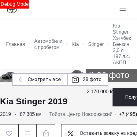
Debug Mode
Kia
Stinger
Хэтчбек
Автомобили
Главная
Kia
Stinger
Бензин
с пробегом
2,0 л
197 л.с.
АКПП
Ещё 26 фото
Смотреть все
28 фото
2 170 000 ₽
Полу
Kia Stinger 2019
2019
·
87 305 км
·
Тойота Центр Новорижский
·
+7 (495
Оставить заявку на кре