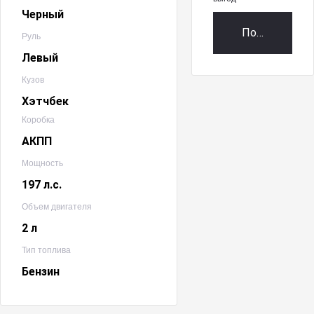
Черный
Получить пр
Руль
Левый
Кузов
Хэтчбек
Коробка
АКПП
Мощность
197 л.с.
Объем двигателя
2 л
Тип топлива
Бензин