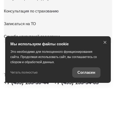
Консультация по страхованию
Записаться на ТО
Служба клиентской поддержки
×
Мы используем файлы cookie
Это необходимо для полноценного функционирования
сайта. Продолжая использовать сайт, вы соглашаетесь со
сбором и обработкой данных.
Согласен
Читать полностью
Тойота Центр Сити
Тойота Центр Новорижский
+7 (495) 153-30-44
+7 (495) 153-54-65
Тойота Центр Сокольники
+7 (495) 172-04-83
Тойота Центр Шереметьево
+7 (495) 153-62-30