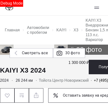
Debug Mode
KAIYI X3
Внедорожни
Автомобили
Главная
KAIYI
X3
Бензин 1,5 л
с пробегом
113 л.с.
Вариатор
Ещё 28 фото
Смотреть все
30 фото
1 300 000 ₽
Полу
KAIYI X3 2024
2024
·
26 244 км
·
Тойота Центр Новорижский
·
+7 (495
Оставить заявку на кре