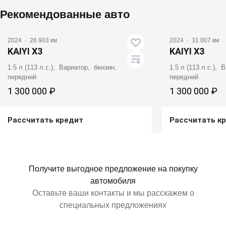
Рекомендованные авто
2024
·
26 903 км
2024
·
31 007 км
KAIYI X3
KAIYI X3
1.5 л (113 л.с.), Вариатор, бензин,
1.5 л (113 л.с.),
передний
передний
1 300 000 ₽
1 300 000 ₽
Рассчитать кредит
Рассчитать к
Получить предложение
Получит
Получите выгодное предложение на покупку
автомобиля
Оставьте ваши контакты и мы расскажем о
специальных предложениях