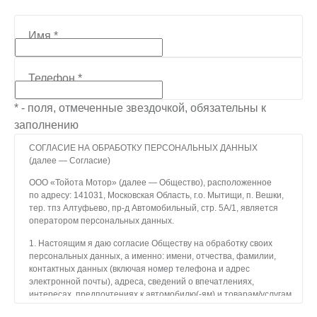
Имя
*
Телефон
*
* - поля, отмеченные звездочкой, обязательны к
заполнению
СОГЛАСИЕ НА ОБРАБОТКУ ПЕРСОНАЛЬНЫХ ДАННЫХ
(далее — Согласие)
ООО «Тойота Мотор» (далее — Общество), расположенное
по адресу: 141031, Московская Область, г.о. Мытищи, п. Вешки,
тер. тпз Алтуфьево, пр-д Автомобильный, стр. 5А/1, является
оператором персональных данных.
1. Настоящим я даю согласие Обществу на обработку своих
персональных данных, а именно: имени, отчества, фамилии,
контактных данных (включая номер телефона и адрес
электронной почты), адреса, сведений о впечатлениях,
интересах, предпочтениях к автомобилю(-ям) и товарам/услугам,
IP-адреса, сведений об устройстве, операционной системы