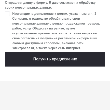
устройства и модели мобильного телефона посетителя сайта,
Отправляя данную форму, Я даю согласие на обработку
уникального идентификатора посетителя сайта,
своих персональных данных.
предпочтительного времени и способа для контакта, истории
Настоящим в дополнение к целям, указанным в п. 3
контактов.
Согласия, я разрешаю обрабатывать свои
2. Под обработкой персональных данных понимаются
персональные данные с целью продвижения товаров,
следующие действия: сбор, запись, систематизация,
работ, услуг Общества на рынке, путем
накопление, хранение, уточнение (обновление, изменение),
осуществления прямых контактов, а также выражаю
извлечение, использование, передача (предоставление, доступ),
свое согласие на получение рекламной информации
блокирование, удаление, уничтожение персональных данных.
любым доступным способом, включая сети
Общество обрабатывает персональные данные
электросвязи, а также через сеть интернет.
с использованием средств автоматизации.
3. Целью обработки персональных данных является
Получить предложение
осуществление взаимодействия Общества с посетителями
и пользователями сайта.
4. Я даю согласие на передачу моих персональных данных
третьим лицам, перечень которых размещен на сайте в разделе
«Юридическая информация».
5. Данное Согласие действует до момента достижения цели
обработки, указанной в настоящем Согласии. Я осведомлен,
что Общество будет обрабатывать данные только в случае, если
это необходимо для определенной цели, и может запросить,
чтобы я продлил срок действия своего согласия на обработку