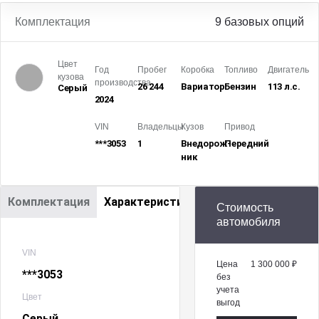
Комплектация
9 базовых опций
Цвет
Год
Пробег
Коробка
Топливо
Двигатель
кузова
производства
26 244
Вариатор
Бензин
113 л.с.
Серый
2024
VIN
Владельцы
Кузов
Привод
***3053
1
Внедорож­
Передний
ник
Комплектация
Характеристики
Стоимость
автомобиля
VIN
Цена
1 300 000 ₽
***3053
без
учета
Цвет
выгод
Серый