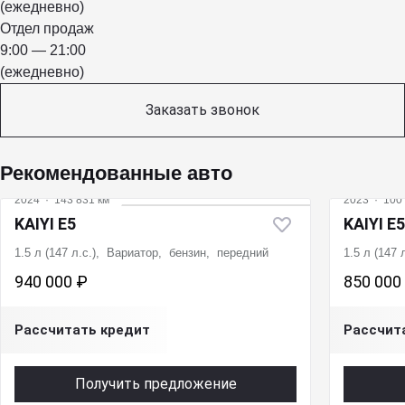
(ежедневно)
Отдел продаж
9:00 — 21:00
(ежедневно)
Заказать звонок
Рекомендованные авто
2024
·
143 831 км
2023
·
100 
KAIYI E5
KAIYI E5
1.5 л (147 л.с.), Вариатор, бензин, передний
1.5 л (147
940 000 ₽
850 000
Рассчитать кредит
Рассчит
Получить предложение