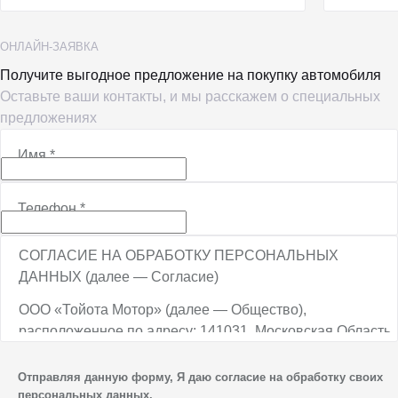
ОНЛАЙН-ЗАЯВКА
Получите выгодное предложение на покупку автомобиля
Оставьте ваши контакты, и мы расскажем о специальных
предложениях
Имя
*
Телефон
*
СОГЛАСИЕ НА ОБРАБОТКУ ПЕРСОНАЛЬНЫХ
ДАННЫХ (далее — Согласие)
ООО «Тойота Мотор» (далее — Общество),
расположенное по адресу: 141031, Московская Область,
г.о. Мытищи, п. Вешки, тер. тпз Алтуфьево, пр-д
Автомобильный, стр. 5А/1, является оператором
Отправляя данную форму, Я даю согласие на обработку своих
персональных данных.
персональных данных.