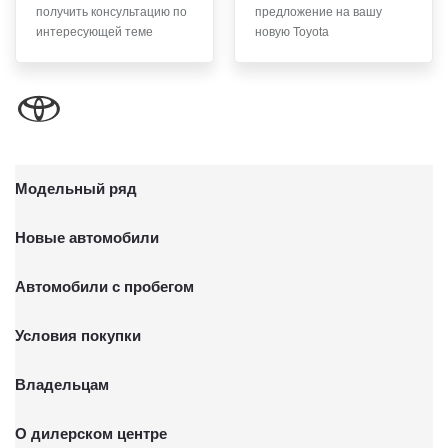
получить консультацию по
предложение на вашу
письменного заявления Обществу заказным почтовым
интересующей теме
новую Toyota
отправлением с описью вложения по адресу: 141031,
Московская Область, г.о. Мытищи, п. Вешки, тер. тпз
Алтуфьево, пр-д Автомобильный, стр. 5А/1.
Модельный ряд
Новые автомобили
Автомобили с пробегом
Условия покупки
Владельцам
О дилерском центре