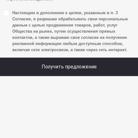
1. Настоящим я даю согласие Обществу на обработку
Настоящим в дополнение к целям, указанным в п. 3
своих персональных данных, а именно: имени, отчества,
Согласия, я разрешаю обрабатывать свои персональные
фамилии, контактных данных (включая номер телефона
данные с целью продвижения товаров, работ, услуг
Общества на рынке, путем осуществления прямых
и адрес электронной почты), адреса, сведений
контактов, а также выражаю свое согласие на получение
о впечатлениях, интересах, предпочтениях
рекламной информации любым доступным способом,
к автомобилю(-ям) и товарам/услугам, IP-адреса,
включая сети электросвязи, а также через сеть интернет.
сведений об устройстве, операционной системы
устройства и модели мобильного телефона посетителя
Получить предложение
сайта, уникального идентификатора посетителя сайта,
предпочтительного времени и способа для контакта,
истории контактов.
2. Под обработкой персональных данных понимаются
следующие действия: сбор, запись, систематизация,
накопление, хранение, уточнение (обновление,
изменение), извлечение, использование, передача
(предоставление, доступ), блокирование, удаление,
уничтожение персональных данных. Общество