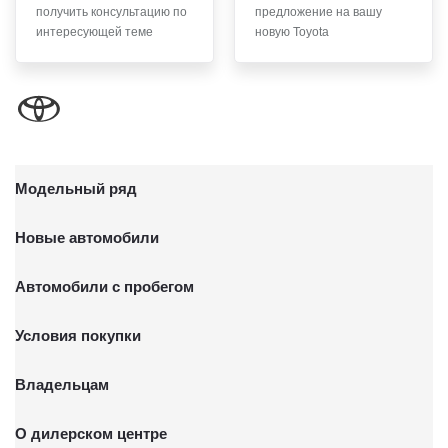
получить консультацию по
предложение на вашу
письменного заявления Обществу заказным почтовым
интересующей теме
новую Toyota
отправлением с описью вложения по адресу: 141031,
Московская обл., г. о. Мытищи, п. Вёшки, МКАД 84-й км,
ТПЗ «Алтуфьево», вл. 5, стр. 1.
Модельный ряд
Новые автомобили
Автомобили с пробегом
Условия покупки
Владельцам
О дилерском центре