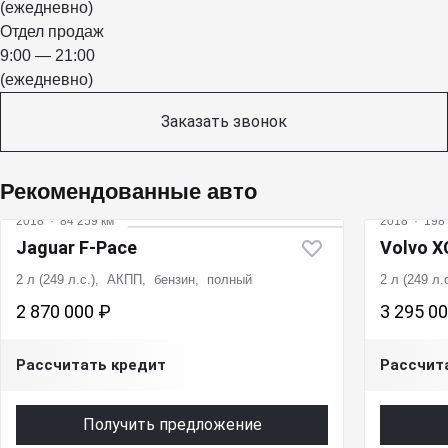
(ежедневно)
Отдел продаж
9:00 — 21:00
(ежедневно)
Заказать звонок
Рекомендованные авто
2018
·
84 259 км
2018
·
198 
Jaguar F-Pace
Volvo X
2 л (249 л.с.), АКПП, бензин, полный
2 л (249 л
2 870 000 ₽
3 295 0
Рассчитать кредит
Рассчит
Получить предложение