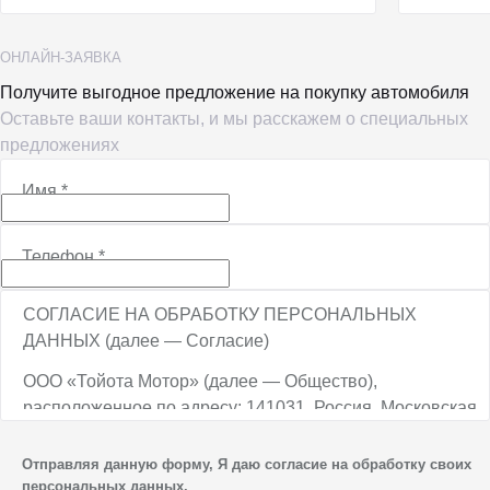
ОНЛАЙН-ЗАЯВКА
Получите выгодное предложение на покупку автомобиля
Оставьте ваши контакты, и мы расскажем о специальных
предложениях
Имя
*
Телефон
*
СОГЛАСИЕ НА ОБРАБОТКУ ПЕРСОНАЛЬНЫХ
ДАННЫХ (далее — Согласие)
ООО «Тойота Мотор» (далее — Общество),
расположенное по адресу: 141031, Россия, Московская
обл., г. о. Мытищи, п. Вёшки, МКАД, 84-й км,
ТПЗ «Алтуфьево», вл. 5, стр. 1, является оператором
Отправляя данную форму, Я даю согласие на обработку своих
персональных данных.
персональных данных.