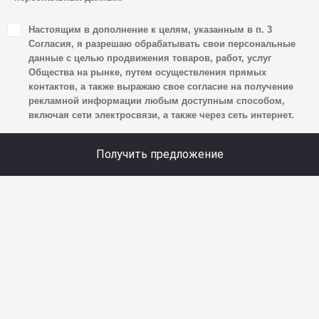
1. Настоящим я даю согласие Обществу на обработку
Настоящим в дополнение к целям, указанным в п. 3
своих персональных данных, а именно: имени, отчества,
Согласия, я разрешаю обрабатывать свои персональные
фамилии, контактных данных (включая номер телефона
данные с целью продвижения товаров, работ, услуг
Общества на рынке, путем осуществления прямых
и адрес электронной почты), адреса, сведений
контактов, а также выражаю свое согласие на получение
о впечатлениях, интересах, предпочтениях
рекламной информации любым доступным способом,
к автомобилю(-ям) и товарам/услугам, IP-адреса,
включая сети электросвязи, а также через сеть интернет.
сведений об устройстве, операционной системы
устройства и модели мобильного телефона посетителя
Получить предложение
сайта, уникального идентификатора посетителя сайта,
предпочтительного времени и способа для контакта,
истории контактов.
2. Под обработкой персональных данных понимаются
следующие действия: сбор, запись, систематизация,
накопление, хранение, уточнение (обновление,
изменение), извлечение, использование, передача
(предоставление, доступ), блокирование, удаление,
уничтожение персональных данных. Общество