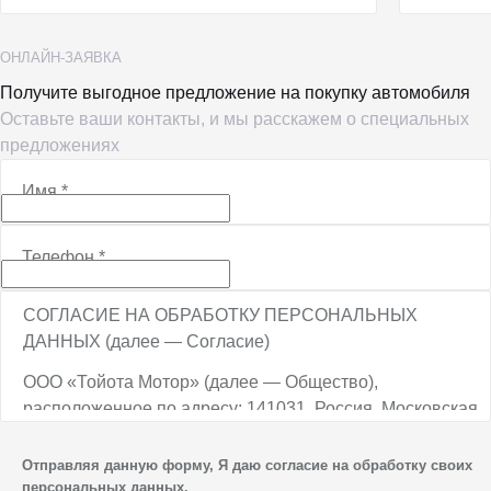
ОНЛАЙН-ЗАЯВКА
Получите выгодное предложение на покупку автомобиля
Оставьте ваши контакты, и мы расскажем о специальных
предложениях
Имя
*
Телефон
*
СОГЛАСИЕ НА ОБРАБОТКУ ПЕРСОНАЛЬНЫХ
ДАННЫХ (далее — Согласие)
ООО «Тойота Мотор» (далее — Общество),
расположенное по адресу: 141031, Россия, Московская
обл., г. о. Мытищи, п. Вёшки, МКАД, 84-й км,
ТПЗ «Алтуфьево», вл. 5, стр. 1, является оператором
Отправляя данную форму, Я даю согласие на обработку своих
персональных данных.
персональных данных.