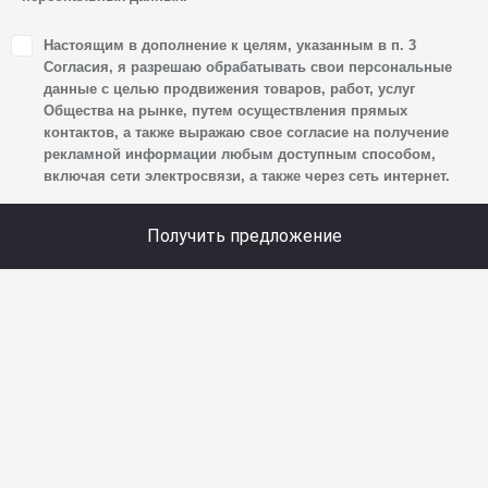
1. Настоящим я даю согласие Обществу на обработку
Настоящим в дополнение к целям, указанным в п. 3
своих персональных данных, а именно: имени, отчества,
Согласия, я разрешаю обрабатывать свои персональные
фамилии, контактных данных (включая номер телефона
данные с целью продвижения товаров, работ, услуг
Общества на рынке, путем осуществления прямых
и адрес электронной почты), адреса, сведений
контактов, а также выражаю свое согласие на получение
о впечатлениях, интересах, предпочтениях
рекламной информации любым доступным способом,
к автомобилю(-ям) и товарам/услугам, IP-адреса,
включая сети электросвязи, а также через сеть интернет.
сведений об устройстве, операционной системы
устройства и модели мобильного телефона посетителя
Получить предложение
сайта, уникального идентификатора посетителя сайта,
предпочтительного времени и способа для контакта,
истории контактов.
2. Под обработкой персональных данных понимаются
следующие действия: сбор, запись, систематизация,
накопление, хранение, уточнение (обновление,
изменение), извлечение, использование, передача
(предоставление, доступ), блокирование, удаление,
уничтожение персональных данных. Общество