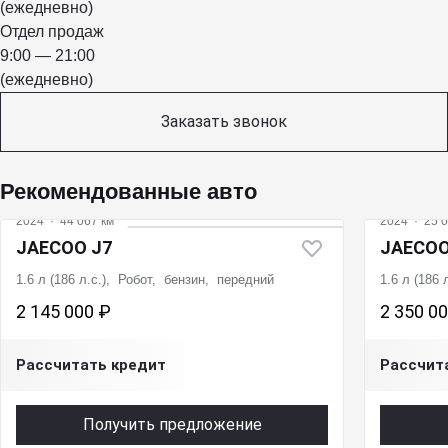
(ежедневно)
Отдел продаж
9:00 — 21:00
(ежедневно)
Заказать звонок
Рекомендованные авто
2024
·
44 067 км
2024
·
25 0
JAECOO J7
JAECOO
1.6 л (186 л.с.), Робот, бензин, передний
1.6 л (186
2 145 000 ₽
2 350 0
Рассчитать кредит
Рассчит
Получить предложение