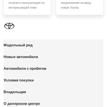
получить консультацию по
предложение на вашу
письменного заявления Обществу заказным почтовым
интересующей теме
новую Toyota
отправлением с описью вложения по адресу: 141031,
Московская обл., г. о. Мытищи, п. Вёшки, МКАД 84-й км,
ТПЗ «Алтуфьево», вл. 5, стр. 1.
Модельный ряд
Новые автомобили
Автомобили с пробегом
Условия покупки
Владельцам
О дилерском центре