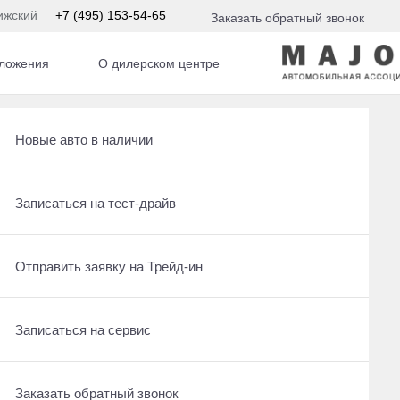
ижский
+7 (495) 153-54-65
Заказать обратный звонок
ложения
О дилерском центре
Рассчитать кредит
Новые авто в наличии
Записаться на сервис
Записаться на тест-драйв
 По умолчанию 
Отправить заявку на Трейд-ин
Отправить заявку на Трейд-ин
йдено
Заказать обратный звонок
Записаться на сервис
Заказать обратный звонок