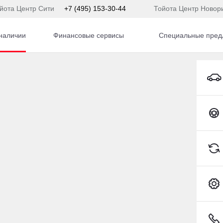
йота Центр Сити
+7 (495) 153-30-44
Тойота Центр Новор
наличии
Финансовые сервисы
Специальные пред
жалению, ничего не на
Измените параметры поиска
и попробуйте еще раз
Сбросить фильтры