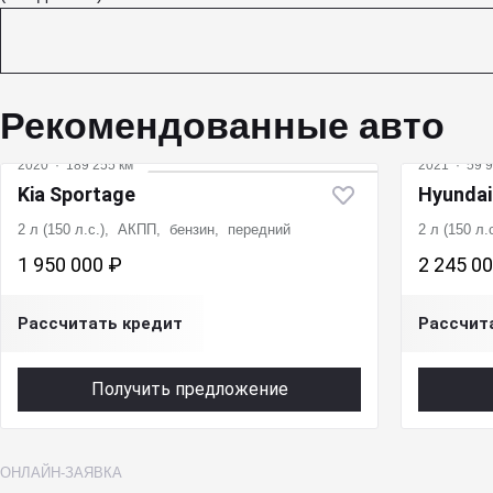
Рекомендованные авто
2020
·
189 255 км
2021
·
59 9
Kia Sportage
Hyunda
2 л (150 л.с.), АКПП, бензин, передний
2 л (150 л
1 950 000 ₽
2 245 0
Рассчитать кредит
Рассчит
Получить предложение
ОНЛАЙН-ЗАЯВКА