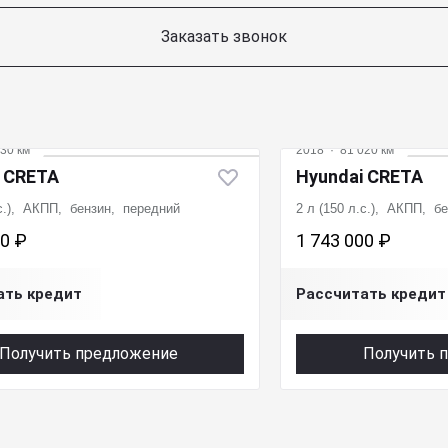
Заказать звонок
30 км
2018
·
81 020 км
i CRETA
Hyundai CRETA
.с.), АКПП, бензин, передний
2 л (150 л.с.), АКПП, б
00 ₽
1 743 000 ₽
ать кредит
Рассчитать кредит
Получить предложение
Получить 