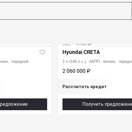
2021
·
74 996 км
Hyundai CRETA
ензин, передний
2 л (149 л.с.), АКПП, бензин, передн
2 060 000 ₽
Рассчитать кредит
предложение
Получить предложен