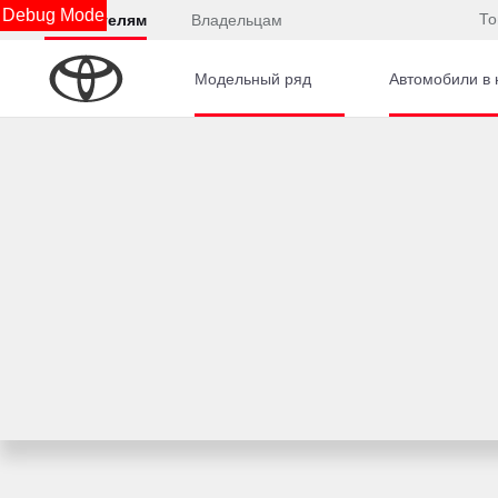
Debug Mode
То
Покупателям
Владельцам
Модельный ряд
Автомобили в 
Главная
Автомобили с пробегом
Hyundai
CRE
Калькулятор
Консультация по кредиту
Онлайн-одобрение
Обзор раздела