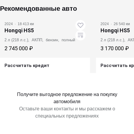
Рекомендованные авто
2024
·
18 413 км
2024
·
26 540 км
Hongqi HS5
Hongqi HS5
2 л (218 л.с.), АКПП, бензин, полный
2 л (218 л.с.), А
2 745 000 ₽
3 170 000 ₽
Рассчитать кредит
Рассчитать к
Получить предложение
Получит
Получите выгодное предложение на покупку
автомобиля
Оставьте ваши контакты и мы расскажем о
специальных предложениях