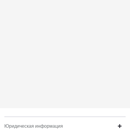
соответствует моим намерениям.
6. Согласие может быть отозвано путем направления
письменного заявления Обществу заказным почтовым
отправлением с описью вложения по адресу: 141031, Московская
Область, г.о. Мытищи, п. Вешки, тер. тпз Алтуфьево, пр-д
Автомобильный, стр. 5А/1.
Юридическая информация