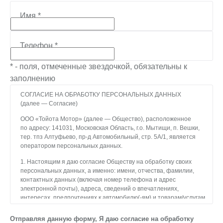
Имя
*
Телефон
*
* - поля, отмеченные звездочкой, обязательны к
заполнению
СОГЛАСИЕ НА ОБРАБОТКУ ПЕРСОНАЛЬНЫХ ДАННЫХ
(далее — Согласие)
ООО «Тойота Мотор» (далее — Общество), расположенное
по адресу: 141031, Московская Область, г.о. Мытищи, п. Вешки,
тер. тпз Алтуфьево, пр-д Автомобильный, стр. 5А/1, является
оператором персональных данных.
1. Настоящим я даю согласие Обществу на обработку своих
персональных данных, а именно: имени, отчества, фамилии,
контактных данных (включая номер телефона и адрес
электронной почты), адреса, сведений о впечатлениях,
интересах, предпочтениях к автомобилю(-ям) и товарам/услугам,
IP-адреса, сведений об устройстве, операционной системы
устройства и модели мобильного телефона посетителя сайта,
Отправляя данную форму, Я даю согласие на обработку