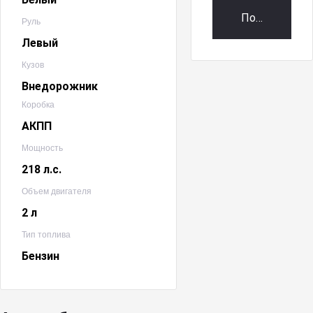
Получить пр
Руль
Левый
Кузов
Внедорожник
Коробка
АКПП
Мощность
218 л.с.
Объем двигателя
2 л
Тип топлива
Бензин