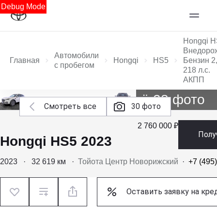
Debug Mode
Hongqi 
Внедоро
Автомобили
Главная
Hongqi
HS5
Бензин 2,
с пробегом
218 л.с.
АКПП
Ещё 28 фото
Смотреть все
30 фото
2 760 000 ₽
Полу
Hongqi HS5 2023
2023
·
32 619 км
·
Тойота Центр Новорижский
·
+7 (495
Оставить заявку на кре