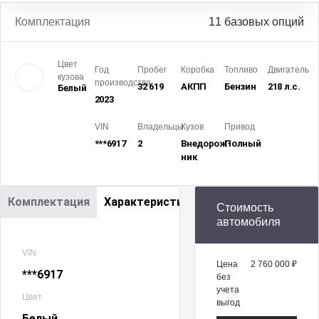
Комплектация
11 базовых опций
Цвет
Год
Пробег
Коробка
Топливо
Двигатель
кузова
производства
32 619
АКПП
Бензин
218 л.с.
Белый
2023
VIN
Владельцы
Кузов
Привод
***6917
2
Внедорож­
Полный
ник
Комплектация
Характеристики
Стоимость
автомобиля
VIN
Цена
2 760 000 ₽
***6917
без
учета
Цвет
выгод
Белый