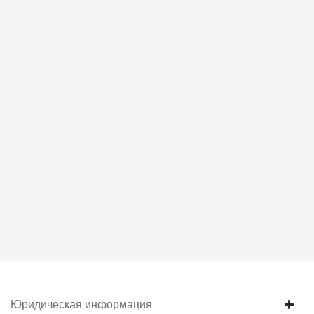
соответствует моим намерениям.
6. Согласие может быть отозвано путем направления
письменного заявления Обществу заказным почтовым
отправлением с описью вложения по адресу: 141031, Московская
Область, г.о. Мытищи, п. Вешки, тер. тпз Алтуфьево, пр-д
Автомобильный, стр. 5А/1.
Юридическая информация