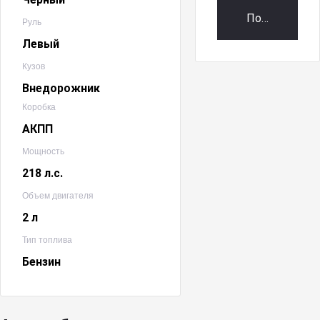
Получить пр
Руль
Левый
Кузов
Внедорожник
Коробка
АКПП
Мощность
218 л.с.
Объем двигателя
2 л
Тип топлива
Бензин