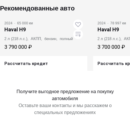
Рекомендованные авто
2024
·
65 000 км
2024
·
78 997 км
Haval H9
Haval H9
2 л (218 л.с.), АКПП, бензин, полный
2 л (218 л.с.), А
3 790 000 ₽
3 700 000 ₽
Рассчитать кредит
Рассчитать к
Получить предложение
Получит
Получите выгодное предложение на покупку
автомобиля
Оставьте ваши контакты и мы расскажем о
специальных предложениях