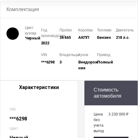
Комплектация
Цвет
Год
Пробег
Коробка
Топливо
Двигатель
кузова
производства
36 465
АКПП
Бензин
218 л.с.
Черный
2022
VIN
Владельцы
Кузов
Привод
***6298
3
Внедорож­
Полный
ник
Характеристики
Стоимость
автомобиля
VIN
Цена
3 230 000 ₽
***6298
без
учета
Цвет
выгод
Черный