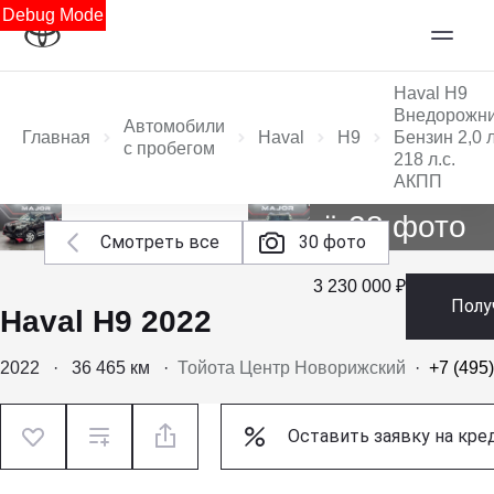
Debug Mode
Haval H9
Внедорожн
Автомобили
Главная
Haval
H9
Бензин 2,0 
с пробегом
218 л.с.
АКПП
Ещё 28 фото
Смотреть все
30 фото
3 230 000 ₽
Полу
Haval H9 2022
2022
·
36 465 км
·
Тойота Центр Новорижский
·
+7 (495
Оставить заявку на кре