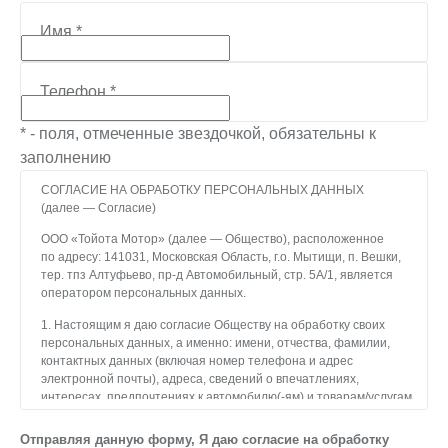
Имя
*
Телефон
*
* - поля, отмеченные звездочкой, обязательны к
заполнению
СОГЛАСИЕ НА ОБРАБОТКУ ПЕРСОНАЛЬНЫХ ДАННЫХ
(далее — Согласие)
ООО «Тойота Мотор» (далее — Общество), расположенное
по адресу: 141031, Московская Область, г.о. Мытищи, п. Вешки,
тер. тпз Алтуфьево, пр-д Автомобильный, стр. 5А/1, является
оператором персональных данных.
1. Настоящим я даю согласие Обществу на обработку своих
персональных данных, а именно: имени, отчества, фамилии,
контактных данных (включая номер телефона и адрес
электронной почты), адреса, сведений о впечатлениях,
интересах, предпочтениях к автомобилю(-ям) и товарам/услугам,
IP-адреса, сведений об устройстве, операционной системы
устройства и модели мобильного телефона посетителя сайта,
Отправляя данную форму, Я даю согласие на обработку