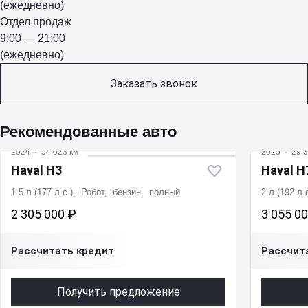
(ежедневно)
Отдел продаж
9:00 — 21:00
(ежедневно)
Заказать звонок
Рекомендованные авто
2024
·
54 023 км
2025
·
29 3
Haval H3
Haval H
1.5 л (177 л.с.), Робот, бензин, полный
2 л (192 л
2 305 000 ₽
3 055 0
Рассчитать кредит
Рассчит
Получить предложение