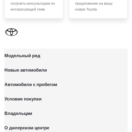
получить консультацию по
предложение на вашу
письменного заявления Обществу заказным почтовым
интересующей теме
новую Toyota
отправлением с описью вложения по адресу: 141031,
Московская обл., г. о. Мытищи, п. Вёшки, МКАД 84-й км,
ТПЗ «Алтуфьево», вл. 5, стр. 1.
Модельный ряд
Новые автомобили
Автомобили с пробегом
Условия покупки
Владельцам
О дилерском центре