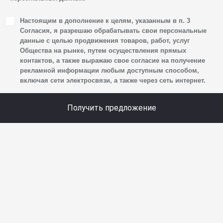
1. Настоящим я даю согласие Обществу на обработку
Настоящим в дополнение к целям, указанным в п. 3
своих персональных данных, а именно: имени, отчества,
Согласия, я разрешаю обрабатывать свои персональные
фамилии, контактных данных (включая номер телефона
данные с целью продвижения товаров, работ, услуг
Общества на рынке, путем осуществления прямых
и адрес электронной почты), адреса, сведений
контактов, а также выражаю свое согласие на получение
о впечатлениях, интересах, предпочтениях
рекламной информации любым доступным способом,
к автомобилю(-ям) и товарам/услугам, IP-адреса,
включая сети электросвязи, а также через сеть интернет.
сведений об устройстве, операционной системы
устройства и модели мобильного телефона посетителя
Получить предложение
сайта, уникального идентификатора посетителя сайта,
предпочтительного времени и способа для контакта,
истории контактов.
2. Под обработкой персональных данных понимаются
следующие действия: сбор, запись, систематизация,
накопление, хранение, уточнение (обновление,
изменение), извлечение, использование, передача
(предоставление, доступ), блокирование, удаление,
уничтожение персональных данных. Общество