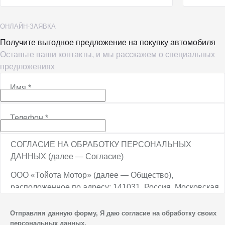
ОНЛАЙН-ЗАЯВКА
Получите выгодное предложение на покупку автомобиля
Оставьте ваши контакты, и мы расскажем о специальных
предложениях
Имя
*
Телефон
*
СОГЛАСИЕ НА ОБРАБОТКУ ПЕРСОНАЛЬНЫХ
ДАННЫХ (далее — Согласие)
ООО «Тойота Мотор» (далее — Общество),
расположенное по адресу: 141031, Россия, Московская
обл., г. о. Мытищи, п. Вёшки, МКАД, 84-й км,
ТПЗ «Алтуфьево», вл. 5, стр. 1, является оператором
Отправляя данную форму, Я даю согласие на обработку своих
персональных данных.
персональных данных.