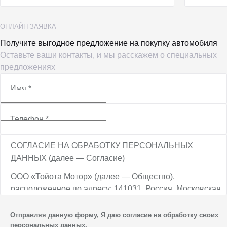
ОНЛАЙН-ЗАЯВКА
Получите выгодное предложение на покупку автомобиля
Оставьте ваши контакты, и мы расскажем о специальных
предложениях
Имя
*
Телефон
*
СОГЛАСИЕ НА ОБРАБОТКУ ПЕРСОНАЛЬНЫХ
ДАННЫХ (далее — Согласие)
ООО «Тойота Мотор» (далее — Общество),
расположенное по адресу: 141031, Россия, Московская
обл., г. о. Мытищи, п. Вёшки, МКАД, 84-й км,
ТПЗ «Алтуфьево», вл. 5, стр. 1, является оператором
Отправляя данную форму, Я даю согласие на обработку своих
персональных данных.
персональных данных.