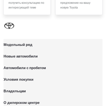
получить консультацию по
предложение на вашу
письменного заявления Обществу заказным почтовым
интересующей теме
новую Toyota
отправлением с описью вложения по адресу: 141031,
Московская обл., г. о. Мытищи, п. Вёшки, МКАД 84-й км,
ТПЗ «Алтуфьево», вл. 5, стр. 1.
Модельный ряд
Новые автомобили
Автомобили с пробегом
Условия покупки
Владельцам
О дилерском центре