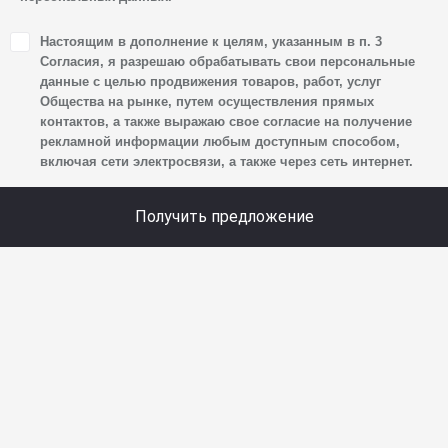
1. Настоящим я даю согласие Обществу на обработку
Настоящим в дополнение к целям, указанным в п. 3
своих персональных данных, а именно: имени, отчества,
Согласия, я разрешаю обрабатывать свои персональные
фамилии, контактных данных (включая номер телефона
данные с целью продвижения товаров, работ, услуг
Общества на рынке, путем осуществления прямых
и адрес электронной почты), адреса, сведений
контактов, а также выражаю свое согласие на получение
о впечатлениях, интересах, предпочтениях
рекламной информации любым доступным способом,
к автомобилю(-ям) и товарам/услугам, IP-адреса,
включая сети электросвязи, а также через сеть интернет.
сведений об устройстве, операционной системы
устройства и модели мобильного телефона посетителя
Получить предложение
сайта, уникального идентификатора посетителя сайта,
предпочтительного времени и способа для контакта,
истории контактов.
2. Под обработкой персональных данных понимаются
следующие действия: сбор, запись, систематизация,
накопление, хранение, уточнение (обновление,
изменение), извлечение, использование, передача
(предоставление, доступ), блокирование, удаление,
уничтожение персональных данных. Общество