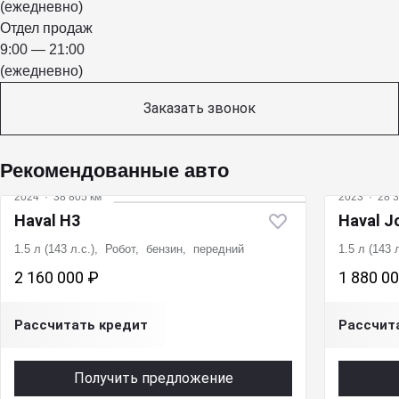
(ежедневно)
Отдел продаж
9:00 — 21:00
(ежедневно)
Заказать звонок
Рекомендованные авто
2024
·
38 805 км
2023
·
28 3
Haval H3
Haval J
1.5 л (143 л.с.), Робот, бензин, передний
1.5 л (143
2 160 000 ₽
1 880 0
Рассчитать кредит
Рассчит
Получить предложение