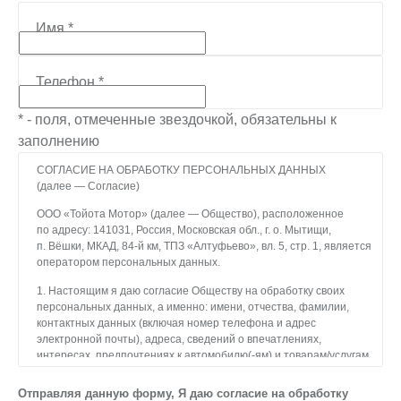
Имя
*
Телефон
*
* - поля, отмеченные звездочкой, обязательны к
заполнению
СОГЛАСИЕ НА ОБРАБОТКУ ПЕРСОНАЛЬНЫХ ДАННЫХ
(далее — Согласие)
ООО «Тойота Мотор» (далее — Общество), расположенное
по адресу: 141031, Россия, Московская обл., г. о. Мытищи,
п. Вёшки, МКАД, 84-й км, ТПЗ «Алтуфьево», вл. 5, стр. 1, является
оператором персональных данных.
1. Настоящим я даю согласие Обществу на обработку своих
персональных данных, а именно: имени, отчества, фамилии,
контактных данных (включая номер телефона и адрес
электронной почты), адреса, сведений о впечатлениях,
интересах, предпочтениях к автомобилю(-ям) и товарам/услугам,
IP-адреса, сведений об устройстве, операционной системы
устройства и модели мобильного телефона посетителя сайта,
Отправляя данную форму, Я даю согласие на обработку