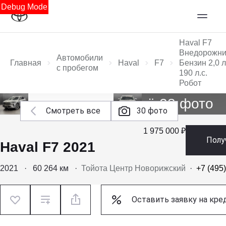
Debug Mode
Haval F7
Внедорожни
Автомобили
Главная
Haval
F7
Бензин 2,0 л
с пробегом
190 л.с.
Робот
Ещё 28 фото
Смотреть все
30 фото
1 975 000 ₽
Полу
Haval F7 2021
2021
·
60 264 км
·
Тойота Центр Новорижский
·
+7 (495
Оставить заявку на кре