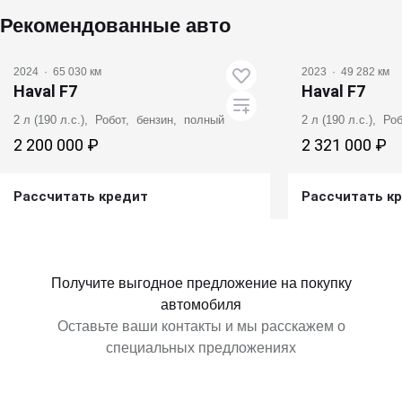
Рекомендованные авто
2024
·
65 030 км
2023
·
49 282 км
Haval F7
Haval F7
2 л (190 л.с.), Робот, бензин, полный
2 л (190 л.с.), Р
2 200 000 ₽
2 321 000 ₽
Рассчитать кредит
Рассчитать к
Получить предложение
Получит
Получите выгодное предложение на покупку
автомобиля
Оставьте ваши контакты и мы расскажем о
специальных предложениях