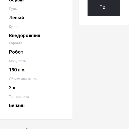
Получить пр
Руль
Левый
Кузов
Внедорожник
Коробка
Робот
Мощность
190 л.с.
Объем двигателя
2 л
Тип топлива
Бензин