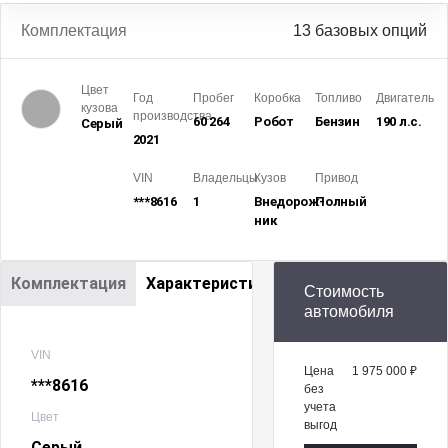
Комплектация
13 базовых опций
Цвет
Год
Пробег
Коробка
Топливо
Двигатель
кузова
производства
60 264
Робот
Бензин
190 л.с.
Серый
2021
VIN
Владельцы
Кузов
Привод
***8616
1
Внедорож­
Полный
ник
Комплектация
Характеристики
Стоимость
автомобиля
VIN
Цена
1 975 000 ₽
***8616
без
учета
Цвет
выгод
Серый