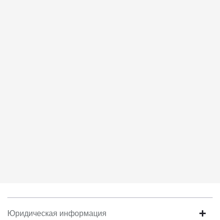
соответствует моим намерениям.
6. Согласие может быть отозвано путем направления
письменного заявления Обществу заказным почтовым
отправлением с описью вложения по адресу: 141031, Московская
обл., г. о. Мытищи, п. Вёшки, МКАД 84-й км, ТПЗ «Алтуфьево»,
вл. 5, стр. 1.
Юридическая информация