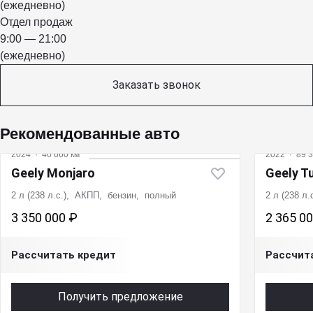
(ежедневно)
Отдел продаж
9:00 — 21:00
(ежедневно)
Заказать звонок
Рекомендованные авто
2024
·
40 660 км
2022
·
89 3
Geely Monjaro
Geely T
2 л (238 л.с.), АКПП, бензин, полный
2 л (238 л
3 350 000 ₽
2 365 0
Рассчитать кредит
Рассчит
Получить предложение