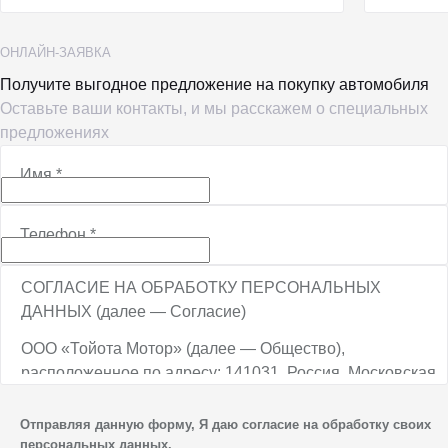
ОНЛАЙН-ЗАЯВКА
Получите выгодное предложение на покупку автомобиля
Оставьте ваши контакты, и мы расскажем о специальных
предложениях
Имя
*
Телефон
*
СОГЛАСИЕ НА ОБРАБОТКУ ПЕРСОНАЛЬНЫХ
ДАННЫХ (далее — Согласие)
ООО «Тойота Мотор» (далее — Общество),
расположенное по адресу: 141031, Россия, Московская
обл., г. о. Мытищи, п. Вёшки, МКАД, 84-й км,
ТПЗ «Алтуфьево», вл. 5, стр. 1, является оператором
Отправляя данную форму, Я даю согласие на обработку своих
персональных данных.
персональных данных.