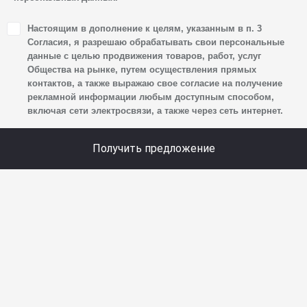
1. Настоящим я даю согласие Обществу на обработку
Настоящим в дополнение к целям, указанным в п. 3
своих персональных данных, а именно: имени, отчества,
Согласия, я разрешаю обрабатывать свои персональные
фамилии, контактных данных (включая номер телефона
данные с целью продвижения товаров, работ, услуг
Общества на рынке, путем осуществления прямых
и адрес электронной почты), адреса, сведений
контактов, а также выражаю свое согласие на получение
о впечатлениях, интересах, предпочтениях
рекламной информации любым доступным способом,
к автомобилю(-ям) и товарам/услугам, IP-адреса,
включая сети электросвязи, а также через сеть интернет.
сведений об устройстве, операционной системы
устройства и модели мобильного телефона посетителя
Получить предложение
сайта, уникального идентификатора посетителя сайта,
предпочтительного времени и способа для контакта,
истории контактов.
2. Под обработкой персональных данных понимаются
следующие действия: сбор, запись, систематизация,
накопление, хранение, уточнение (обновление,
изменение), извлечение, использование, передача
(предоставление, доступ), блокирование, удаление,
уничтожение персональных данных. Общество