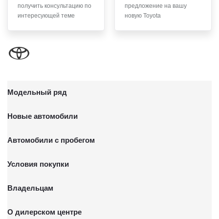
получить консультацию по
предложение на вашу
письменного заявления Обществу заказным почтовым
интересующей теме
новую Toyota
отправлением с описью вложения по адресу: 141031,
Московская обл., г. о. Мытищи, п. Вёшки, МКАД 84-й км,
ТПЗ «Алтуфьево», вл. 5, стр. 1.
Модельный ряд
Новые автомобили
Автомобили с пробегом
Условия покупки
Владельцам
О дилерском центре