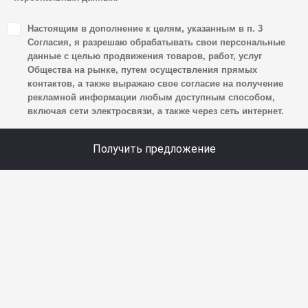
1. Настоящим я даю согласие Обществу на обработку
Настоящим в дополнение к целям, указанным в п. 3
своих персональных данных, а именно: имени, отчества,
Согласия, я разрешаю обрабатывать свои персональные
фамилии, контактных данных (включая номер телефона
данные с целью продвижения товаров, работ, услуг
Общества на рынке, путем осуществления прямых
и адрес электронной почты), адреса, сведений
контактов, а также выражаю свое согласие на получение
о впечатлениях, интересах, предпочтениях
рекламной информации любым доступным способом,
к автомобилю(-ям) и товарам/услугам, IP-адреса,
включая сети электросвязи, а также через сеть интернет.
сведений об устройстве, операционной системы
устройства и модели мобильного телефона посетителя
Получить предложение
сайта, уникального идентификатора посетителя сайта,
предпочтительного времени и способа для контакта,
истории контактов.
2. Под обработкой персональных данных понимаются
следующие действия: сбор, запись, систематизация,
накопление, хранение, уточнение (обновление,
изменение), извлечение, использование, передача
(предоставление, доступ), блокирование, удаление,
уничтожение персональных данных. Общество