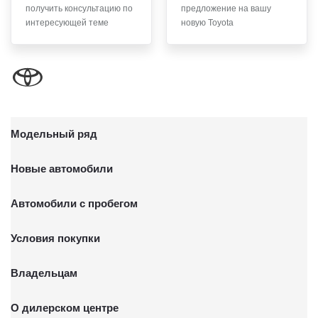
получить консультацию по
предложение на вашу
письменного заявления Обществу заказным почтовым
интересующей теме
новую Toyota
отправлением с описью вложения по адресу: 141031,
Московская Область, г.о. Мытищи, п. Вешки, тер. тпз
Алтуфьево, пр-д Автомобильный, стр. 5А/1.
Модельный ряд
Новые автомобили
Автомобили с пробегом
Условия покупки
Владельцам
О дилерском центре