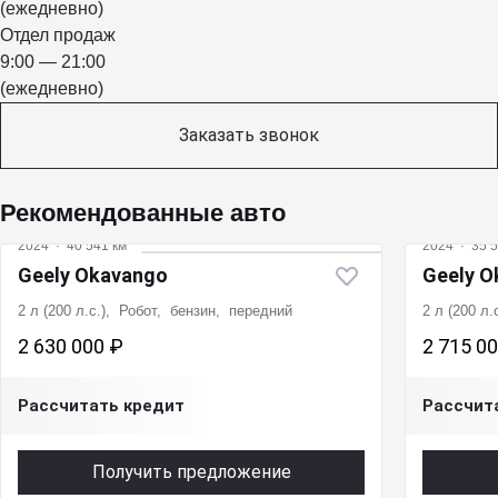
(ежедневно)
Отдел продаж
9:00 — 21:00
(ежедневно)
Заказать звонок
Рекомендованные авто
2024
·
40 541 км
2024
·
35 5
Geely Okavango
Geely O
2 л (200 л.с.), Робот, бензин, передний
2 л (200 л
2 630 000 ₽
2 715 0
Рассчитать кредит
Рассчит
Получить предложение