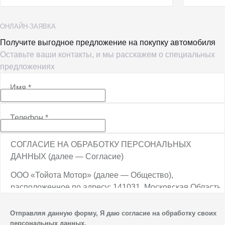
ОНЛАЙН-ЗАЯВКА
Получите выгодное предложение на покупку автомобиля
Оставьте ваши контакты, и мы расскажем о специальных
предложениях
Имя
*
Телефон
*
СОГЛАСИЕ НА ОБРАБОТКУ ПЕРСОНАЛЬНЫХ
ДАННЫХ (далее — Согласие)
ООО «Тойота Мотор» (далее — Общество),
расположенное по адресу: 141031, Московская Область,
г.о. Мытищи, п. Вешки, тер. тпз Алтуфьево, пр-д
Автомобильный, стр. 5А/1, является оператором
Отправляя данную форму, Я даю согласие на обработку своих
персональных данных.
персональных данных.