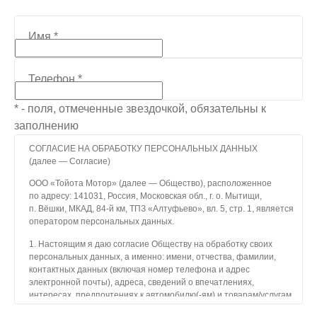
Имя
*
Телефон
*
* - поля, отмеченные звездочкой, обязательны к
заполнению
СОГЛАСИЕ НА ОБРАБОТКУ ПЕРСОНАЛЬНЫХ ДАННЫХ
(далее — Согласие)
ООО «Тойота Мотор» (далее — Общество), расположенное
по адресу: 141031, Россия, Московская обл., г. о. Мытищи,
п. Вёшки, МКАД, 84-й км, ТПЗ «Алтуфьево», вл. 5, стр. 1, является
оператором персональных данных.
1. Настоящим я даю согласие Обществу на обработку своих
персональных данных, а именно: имени, отчества, фамилии,
контактных данных (включая номер телефона и адрес
электронной почты), адреса, сведений о впечатлениях,
интересах, предпочтениях к автомобилю(-ям) и товарам/услугам,
IP-адреса, сведений об устройстве, операционной системы