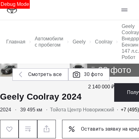
Debug Mode
Geely
Coolray
Автомобили
Внедор
Главная
Geely
Coolray
с пробегом
Бензин 
147 л.с.
Робот
Ещё 28 фото
Смотреть все
30 фото
2 140 000 ₽
Полу
Geely Coolray 2024
2024
·
39 495 км
·
Тойота Центр Новорижский
·
+7 (495
Оставить заявку на кре