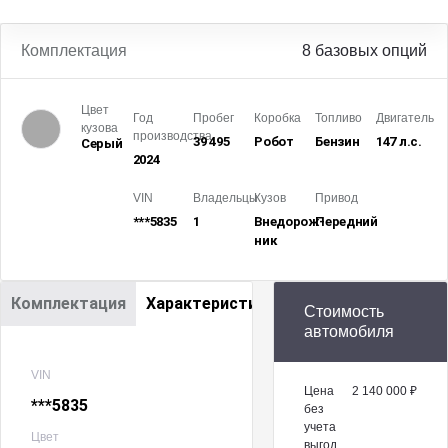
Комплектация
8 базовых опций
Цвет
Год
Пробег
Коробка
Топливо
Двигатель
кузова
производства
39 495
Робот
Бензин
147 л.с.
Серый
2024
VIN
Владельцы
Кузов
Привод
***5835
1
Внедорож­
Передний
ник
Комплектация
Характеристики
Стоимость
автомобиля
VIN
Цена
2 140 000 ₽
***5835
без
учета
Цвет
выгод