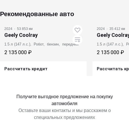
Рекомендованные авто
2024
·
53 853 км
2024
·
35 412 км
Geely Coolray
Geely Coolra
1.5 л (147 л.с.), Робот, бензин, передний
1.5 л (147 л.с.),
2 135 000 ₽
2 135 000 ₽
Рассчитать кредит
Рассчитать к
Получить предложение
Получит
Получите выгодное предложение на покупку
автомобиля
Оставьте ваши контакты и мы расскажем о
специальных предложениях