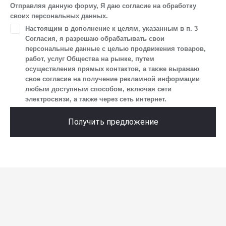
устройства и модели мобильного телефона посетителя сайта,
Отправляя данную форму, Я даю согласие на обработку
уникального идентификатора посетителя сайта,
своих персональных данных.
предпочтительного времени и способа для контакта, истории
Настоящим в дополнение к целям, указанным в п. 3
контактов.
Согласия, я разрешаю обрабатывать свои
2. Под обработкой персональных данных понимаются
персональные данные с целью продвижения товаров,
следующие действия: сбор, запись, систематизация,
работ, услуг Общества на рынке, путем
накопление, хранение, уточнение (обновление, изменение),
осуществления прямых контактов, а также выражаю
извлечение, использование, передача (предоставление, доступ),
свое согласие на получение рекламной информации
блокирование, удаление, уничтожение персональных данных.
любым доступным способом, включая сети
Общество обрабатывает персональные данные
электросвязи, а также через сеть интернет.
с использованием средств автоматизации.
3. Целью обработки персональных данных является
Получить предложение
осуществление взаимодействия Общества с посетителями
и пользователями сайта.
4. Я даю согласие на передачу моих персональных данных
третьим лицам, перечень которых размещен на сайте в разделе
«Юридическая информация».
5. Данное Согласие действует до момента достижения цели
обработки, указанной в настоящем Согласии. Я осведомлен,
что Общество будет обрабатывать данные только в случае, если
это необходимо для определенной цели, и может запросить,
чтобы я продлил срок действия своего согласия на обработку