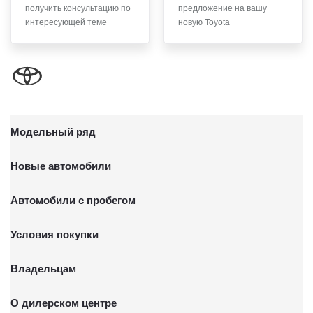
получить консультацию по
предложение на вашу
письменного заявления Обществу заказным почтовым
интересующей теме
новую Toyota
отправлением с описью вложения по адресу: 141031,
Московская обл., г. о. Мытищи, п. Вёшки, МКАД 84-й км,
ТПЗ «Алтуфьево», вл. 5, стр. 1.
Модельный ряд
Новые автомобили
Автомобили с пробегом
Условия покупки
Владельцам
О дилерском центре