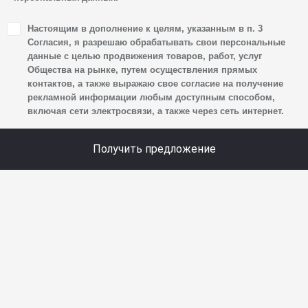
1. Настоящим я даю согласие Обществу на обработку
Настоящим в дополнение к целям, указанным в п. 3
своих персональных данных, а именно: имени, отчества,
Согласия, я разрешаю обрабатывать свои персональные
фамилии, контактных данных (включая номер телефона
данные с целью продвижения товаров, работ, услуг
Общества на рынке, путем осуществления прямых
и адрес электронной почты), адреса, сведений
контактов, а также выражаю свое согласие на получение
о впечатлениях, интересах, предпочтениях
рекламной информации любым доступным способом,
к автомобилю(-ям) и товарам/услугам, IP-адреса,
включая сети электросвязи, а также через сеть интернет.
сведений об устройстве, операционной системы
устройства и модели мобильного телефона посетителя
Получить предложение
сайта, уникального идентификатора посетителя сайта,
предпочтительного времени и способа для контакта,
истории контактов.
2. Под обработкой персональных данных понимаются
следующие действия: сбор, запись, систематизация,
накопление, хранение, уточнение (обновление,
изменение), извлечение, использование, передача
(предоставление, доступ), блокирование, удаление,
уничтожение персональных данных. Общество