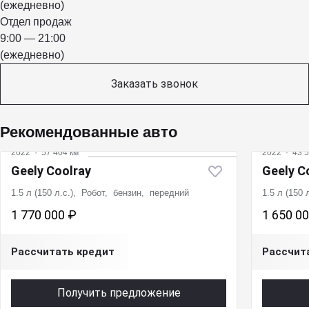
(ежедневно)
Отдел продаж
9:00 — 21:00
(ежедневно)
Заказать звонок
Рекомендованные авто
2022
·
57 404 км
2022
·
43 5
Geely Coolray
Geely C
1.5 л (150 л.с.), Робот, бензин, передний
1.5 л (150
1 770 000 ₽
1 650 0
Рассчитать кредит
Рассчит
Получить предложение