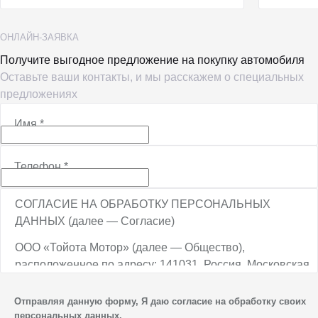
ОНЛАЙН-ЗАЯВКА
Получите выгодное предложение на покупку автомобиля
Оставьте ваши контакты, и мы расскажем о специальных
предложениях
Имя
*
Телефон
*
СОГЛАСИЕ НА ОБРАБОТКУ ПЕРСОНАЛЬНЫХ
ДАННЫХ (далее — Согласие)
ООО «Тойота Мотор» (далее — Общество),
расположенное по адресу: 141031, Россия, Московская
обл., г. о. Мытищи, п. Вёшки, МКАД, 84-й км,
ТПЗ «Алтуфьево», вл. 5, стр. 1, является оператором
Отправляя данную форму, Я даю согласие на обработку своих
персональных данных.
персональных данных.