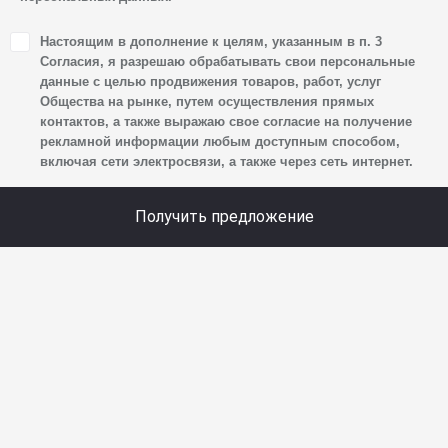
1. Настоящим я даю согласие Обществу на обработку
Настоящим в дополнение к целям, указанным в п. 3
своих персональных данных, а именно: имени, отчества,
Согласия, я разрешаю обрабатывать свои персональные
фамилии, контактных данных (включая номер телефона
данные с целью продвижения товаров, работ, услуг
Общества на рынке, путем осуществления прямых
и адрес электронной почты), адреса, сведений
контактов, а также выражаю свое согласие на получение
о впечатлениях, интересах, предпочтениях
рекламной информации любым доступным способом,
к автомобилю(-ям) и товарам/услугам, IP-адреса,
включая сети электросвязи, а также через сеть интернет.
сведений об устройстве, операционной системы
устройства и модели мобильного телефона посетителя
Получить предложение
сайта, уникального идентификатора посетителя сайта,
предпочтительного времени и способа для контакта,
истории контактов.
2. Под обработкой персональных данных понимаются
следующие действия: сбор, запись, систематизация,
накопление, хранение, уточнение (обновление,
изменение), извлечение, использование, передача
(предоставление, доступ), блокирование, удаление,
уничтожение персональных данных. Общество