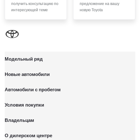
получить консультацию по
предложение на вашу
письменного заявления Обществу заказным почтовым
интересующей теме
новую Toyota
отправлением с описью вложения по адресу: 141031,
Московская обл., г. о. Мытищи, п. Вёшки, МКАД 84-й км,
ТПЗ «Алтуфьево», вл. 5, стр. 1.
Модельный ряд
Новые автомобили
Автомобили с пробегом
Условия покупки
Владельцам
О дилерском центре