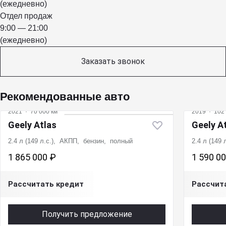
(ежедневно)
Отдел продаж
9:00 — 21:00
(ежедневно)
Заказать звонок
Рекомендованные авто
2021
·
70 000 км
2019
·
102 
Geely Atlas
Geely A
2.4 л (149 л.с.), АКПП, бензин, полный
2.4 л (149
1 865 000 ₽
1 590 0
Рассчитать кредит
Рассчит
Получить предложение