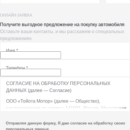
ОНЛАЙН-ЗАЯВКА
Получите выгодное предложение на покупку автомобиля
Оставьте ваши контакты, и мы расскажем о специальных
предложениях
Имя
*
Телефон
*
СОГЛАСИЕ НА ОБРАБОТКУ ПЕРСОНАЛЬНЫХ
ДАННЫХ (далее — Согласие)
ООО «Тойота Мотор» (далее — Общество),
расположенное по адресу: 141031, Россия, Московская
обл., г. о. Мытищи, п. Вёшки, МКАД, 84-й км,
ТПЗ «Алтуфьево», вл. 5, стр. 1, является оператором
Отправляя данную форму, Я даю согласие на обработку своих
персональных данных.
персональных данных.