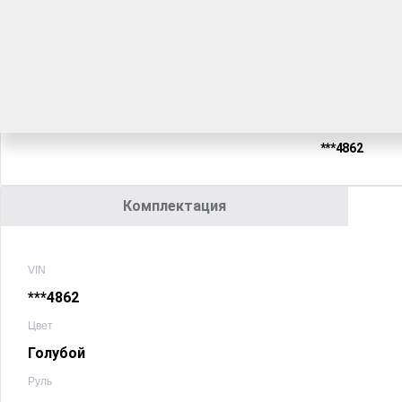
Комплектация
Год производст
Цвет кузова
2023
Голубой
VIN
***4862
Комплектация
VIN
***4862
Цвет
Голубой
Руль