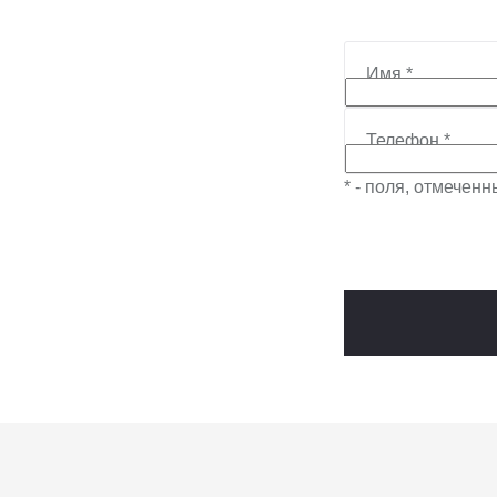
Имя
*
Телефон
*
* - поля, отмечен