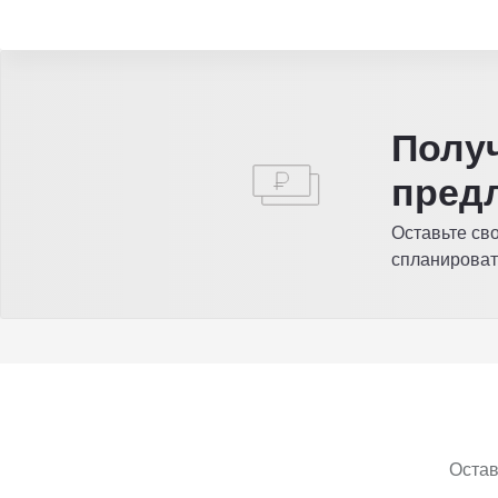
Полу
пред
Оставьте св
спланироват
Остав