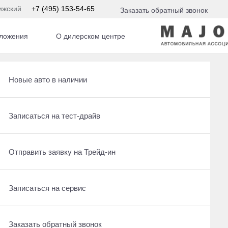
ижский
+7 (495) 153-54-65
Заказать обратный звонок
ложения
О дилерском центре
Рассчитать кредит
Новые авто в наличии
Ещё 24 фото
2 020 000 ₽
Записаться на сервис
Записаться на тест-драйв
Получить предложение
Отправить заявку на Трейд-ин
Отправить заявку на Трейд-ин
Заказать обратный звонок
Записаться на сервис
Оставить заявку на кредит
Заказать обратный звонок