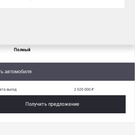
12 базовых опций
Топливо
Двигатель
Бензин
150 л.с.
Привод
Полный
ть автомобиля
ета выгод
2 020 000 ₽
Получить предложение