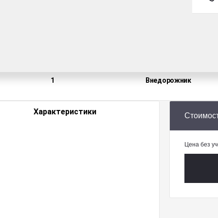
ва
Пробег
Коробка
60 500
Робот
Владельцы
Кузов
1
Внедорож­ник
Характеристики
Стоимос
Цена без уч