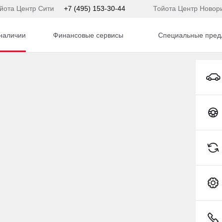
йота Центр Сити
+7 (495) 153-30-44
Тойота Центр Новор
наличии
Финансовые сервисы
Специальные пред
EXEED LX Внедорожник Бензин 1,6 л 150 л.с. Робот
) 153-54-65