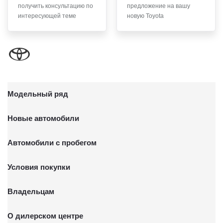
получить консультацию по
предложение на вашу
письменного заявления Обществу заказным почтовым
интересующей теме
новую Toyota
отправлением с описью вложения по адресу: 141031,
Московская обл., г. о. Мытищи, п. Вёшки, МКАД 84-й км,
ТПЗ «Алтуфьево», вл. 5, стр. 1.
Модельный ряд
Новые автомобили
Автомобили с пробегом
Условия покупки
Владельцам
О дилерском центре