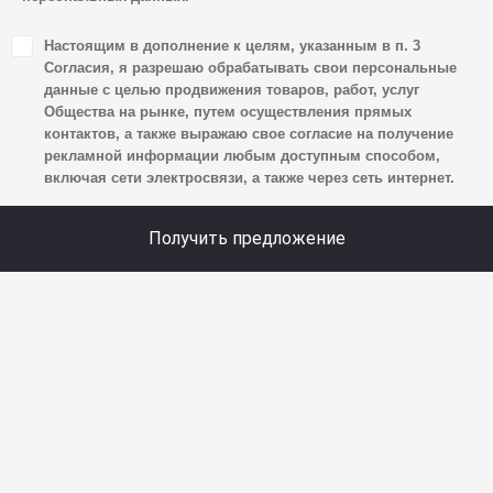
1. Настоящим я даю согласие Обществу на обработку
Настоящим в дополнение к целям, указанным в п. 3
своих персональных данных, а именно: имени, отчества,
Согласия, я разрешаю обрабатывать свои персональные
фамилии, контактных данных (включая номер телефона
данные с целью продвижения товаров, работ, услуг
Общества на рынке, путем осуществления прямых
и адрес электронной почты), адреса, сведений
контактов, а также выражаю свое согласие на получение
о впечатлениях, интересах, предпочтениях
рекламной информации любым доступным способом,
к автомобилю(-ям) и товарам/услугам, IP-адреса,
включая сети электросвязи, а также через сеть интернет.
сведений об устройстве, операционной системы
устройства и модели мобильного телефона посетителя
Получить предложение
сайта, уникального идентификатора посетителя сайта,
предпочтительного времени и способа для контакта,
истории контактов.
2. Под обработкой персональных данных понимаются
следующие действия: сбор, запись, систематизация,
накопление, хранение, уточнение (обновление,
изменение), извлечение, использование, передача
(предоставление, доступ), блокирование, удаление,
уничтожение персональных данных. Общество