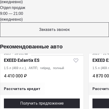
(ежедневно)
Отдел продаж
9:00 — 21:00
(ежедневно)
Заказать звонок
Рекомендованные авто
2025
·
28 051 км
2025
·
21 4
EXEED Exlantix ES
EXEED E
1.5 л (469 л.с.), АКПП, гибрид, полный
1.5 л (469
4 410 000 ₽
4 870 0
Рассчитать кредит
Рассчит
Получить предложение