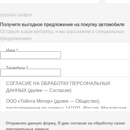
ОНЛАЙН-ЗАЯВКА
Получите выгодное предложение на покупку автомобиля
Оставьте ваши контакты, и мы расскажем о специальных
предложениях
Имя
*
Телефон
*
СОГЛАСИЕ НА ОБРАБОТКУ ПЕРСОНАЛЬНЫХ
ДАННЫХ (далее — Согласие)
ООО «Тойота Мотор» (далее — Общество),
расположенное по адресу: 141031, Россия, Московская
обл., г. о. Мытищи, п. Вёшки, МКАД, 84-й км,
ТПЗ «Алтуфьево», вл. 5, стр. 1, является оператором
Отправляя данную форму, Я даю согласие на обработку своих
персональных данных.
персональных данных.