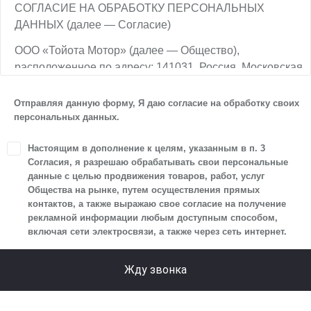
СОГЛАСИЕ НА ОБРАБОТКУ ПЕРСОНАЛЬНЫХ
ДАННЫХ (далее — Согласие)
ООО «Тойота Мотор» (далее — Общество),
расположенное по адресу: 141031, Россия, Московская
обл., г. о. Мытищи, п. Вёшки, МКАД, 84-й км,
ТПЗ «Алтуфьево», вл. 5, стр. 1, является оператором
Отправляя данную форму, Я даю согласие на обработку своих
персональных данных.
персональных данных.
1. Настоящим я даю согласие Обществу на обработку
Настоящим в дополнение к целям, указанным в п. 3
своих персональных данных, а именно: имени, отчества,
Согласия, я разрешаю обрабатывать свои персональные
фамилии, контактных данных (включая номер телефона
данные с целью продвижения товаров, работ, услуг
Общества на рынке, путем осуществления прямых
и адрес электронной почты), адреса, сведений
контактов, а также выражаю свое согласие на получение
о впечатлениях, интересах, предпочтениях
рекламной информации любым доступным способом,
к автомобилю(-ям) и товарам/услугам, IP-адреса,
включая сети электросвязи, а также через сеть интернет.
сведений об устройстве, операционной системы
устройства и модели мобильного телефона посетителя
Жду звонка
сайта, уникального идентификатора посетителя сайта,
предпочтительного времени и способа для контакта,
истории контактов.