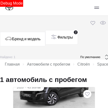
Debug Mode
2
Фильтры
Бренд и модель
Найдено: 1
 По умолчанию 
Главная
Автомобили с пробегом
Citroën
Space
1 автомобиль с пробегом
2020
·
43 369 км
Citroën SpaceTourer
2 л (150 л.с.), АКПП, дизель, передний