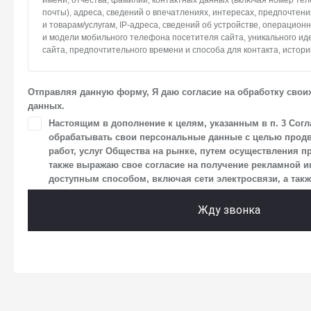
имени, отчества, фамилии, контактных данных (включая номер те
почты), адреса, сведений о впечатлениях, интересах, предпочтени
и товарам/услугам, IP-адреса, сведений об устройстве, операцион
и модели мобильного телефона посетителя сайта, уникального и
сайта, предпочтительного времени и способа для контакта, истори
2. Под обработкой персональных данных понимаются следующие де
систематизация, накопление, хранение, уточнение (обновление, и
Отправляя данную форму, Я даю согласие на обработку свои
использование, передача (предоставление, доступ), блокирование
данных.
персональных данных. Общество обрабатывает персональные да
средств автоматизации.
Настоящим в дополнение к целям, указанным в п. 3 Согл
обрабатывать свои персональные данные с целью продв
3. Целью обработки персональных данных является осуществлен
работ, услуг Общества на рынке, путем осуществления п
Общества с посетителями и пользователями сайта.
также выражаю свое согласие на получение рекламной
4. Я даю согласие на передачу моих персональных данных третьи
доступным способом, включая сети электросвязи, а также
размещен на сайте в разделе «Юридическая информация».
Жду звонка
5. Данное Согласие действует до момента достижения цели обраб
в настоящем Согласии. Я осведомлен, что Общество будет обраба
в случае, если это необходимо для определенной цели, и может з
срок действия своего согласия на обработку по истечении 10 лет с
что оно соответствует моим намерениям.
6. Согласие может быть отозвано путем направления письменног
заказным почтовым отправлением с описью вложения по адресу: 14
г. о. Мытищи, п. Вёшки, МКАД 84-й км, ТПЗ «Алтуфьево», вл. 5, стр. 1