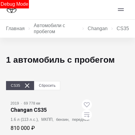
Debug Mode
Автомобили с
Главная
Changan
CS35
пробегом
1 автомобиль с пробегом
CS35
Сбросить
2019
·
69 778 км
Changan CS35
1.6 л (113 л.с.), МКПП, бензин, передний
810 000 ₽