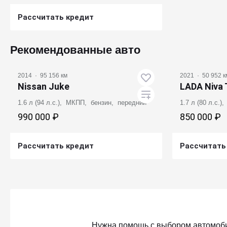
Рассчитать кредит
Получить предложение
Рекомендованные авто
2014
·
95 156 км
2021
·
50 952 к
Nissan Juke
LADA Niva 
1.6 л (94 л.с.), МКПП, бензин, передний
1.7 л (80 л.с.
990 000 ₽
850 000 ₽
Рассчитать кредит
Рассчитать
Получить предложение
Получ
Нужна помощь с выбором автомоб