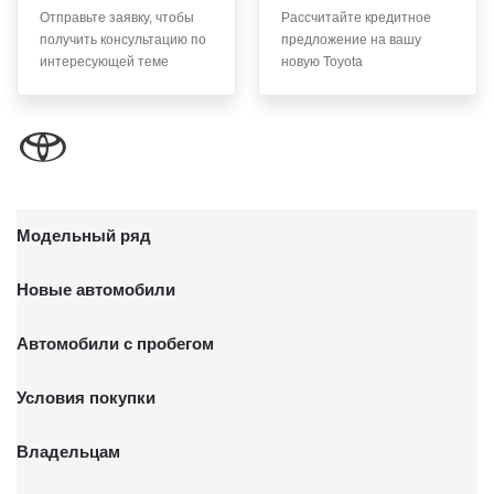
Отправьте заявку, чтобы
Рассчитайте кредитное
6. Согласие может быть отозвано путем направления
получить консультацию по
предложение на вашу
письменного заявления Обществу заказным почтовым
интересующей теме
новую Toyota
отправлением с описью вложения по адресу: 141031,
Московская обл., г. о. Мытищи, п. Вёшки, МКАД 84-й км,
ТПЗ «Алтуфьево», вл. 5, стр. 1.
Модельный ряд
Новые автомобили
Автомобили с пробегом
Условия покупки
Владельцам