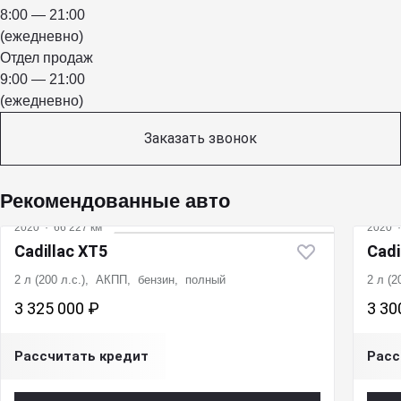
8:00 — 21:00
(ежедневно)
Отдел продаж
9:00 — 21:00
(ежедневно)
Заказать звонок
Рекомендованные авто
2020
·
66 227 км
2020
Cadillac XT5
Cadi
2 л (200 л.с.), АКПП, бензин, полный
2 л (
3 325 000 ₽
3 30
Рассчитать кредит
Расс