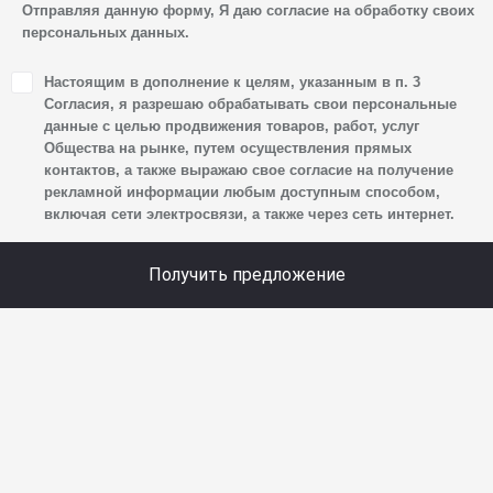
ТПЗ «Алтуфьево», вл. 5, стр. 1, является оператором
Отправляя данную форму, Я даю согласие на обработку своих
персональных данных.
персональных данных.
1. Настоящим я даю согласие Обществу на обработку
Настоящим в дополнение к целям, указанным в п. 3
своих персональных данных, а именно: имени, отчества,
Согласия, я разрешаю обрабатывать свои персональные
фамилии, контактных данных (включая номер телефона
данные с целью продвижения товаров, работ, услуг
Общества на рынке, путем осуществления прямых
и адрес электронной почты), адреса, сведений
контактов, а также выражаю свое согласие на получение
о впечатлениях, интересах, предпочтениях
рекламной информации любым доступным способом,
к автомобилю(-ям) и товарам/услугам, IP-адреса,
включая сети электросвязи, а также через сеть интернет.
сведений об устройстве, операционной системы
устройства и модели мобильного телефона посетителя
Получить предложение
сайта, уникального идентификатора посетителя сайта,
предпочтительного времени и способа для контакта,
истории контактов.
2. Под обработкой персональных данных понимаются
следующие действия: сбор, запись, систематизация,
накопление, хранение, уточнение (обновление,
изменение), извлечение, использование, передача
(предоставление, доступ), блокирование, удаление,