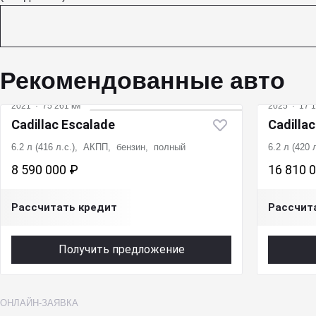
Рекомендованные авто
2021
·
75 261 км
2025
·
17 1
Cadillac Escalade
Cadilla
6.2 л (416 л.с.), АКПП, бензин, полный
6.2 л (420
8 590 000 ₽
16 810 
Рассчитать кредит
Рассчит
Получить предложение
ОНЛАЙН-ЗАЯВКА