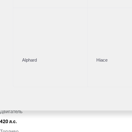
Тойота Центр Новорижский
·
+7 (495) 153-54-65
Поделиться
Комплектация
Цвет кузова
Alphard
Hiace
Черный
VIN
*************7084
Кузов
Внедорожник
Двигатель
420 л.с.
Топливо