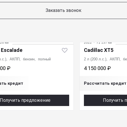
Заказать звонок
26 км
2022
·
71 137 км
c Escalade
Cadillac XT5
 л.с.), АКПП, бензин, полный
2 л (200 л.с.), АКПП, б
000 ₽
4 150 000 ₽
ать кредит
Рассчитать кредит
Получить предложение
Получить 