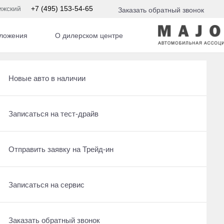
ижский
+7 (495) 153-54-65
Заказать обратный звонок
ложения
О дилерском центре
с. АКПП
Получить консультацию по кредиту
Рассчитать кредит
Новые авто в наличии
Отправить заявку на Трейд-ин
Записаться на сервис
Записаться на тест-драйв
Записаться на сервис
Отправить заявку на Трейд-ин
Отправить заявку на Трейд-ин
Заказать обратный звонок
Заказать обратный звонок
Записаться на сервис
Заказать обратный звонок