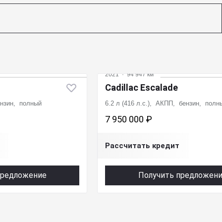
2021
·
94 947 км
Cadillac Escalade
ензин, полный
6.2 л (416 л.с.), АКПП, бензин, полн
7 950 000 ₽
Рассчитать кредит
предложение
Получить предложен