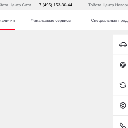
йота Центр Сити
+7 (495) 153-30-44
Тойота Центр Новор
наличии
Финансовые сервисы
Специальные пред
lade
Cadillac Escalade Внедорожник Бензин 6,2 л 420 л.
Toyota C-HR