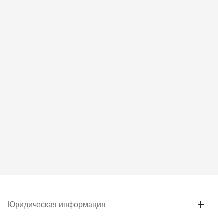
6. Согласие может быть отозвано путем направления
письменного заявления Обществу заказным почтовым
отправлением с описью вложения по адресу: 141031, Московская
Область, г.о. Мытищи, п. Вешки, тер. тпз Алтуфьево, пр-д
Автомобильный, стр. 5А/1.
Юридическая информация