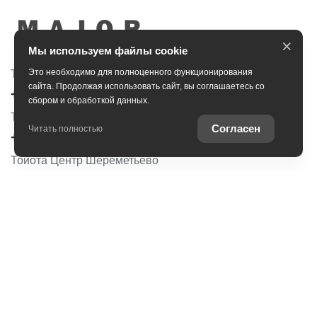
×
Мы используем файлы cookie
Это необходимо для полноценного функционирования
Тойота Центр Сити
Тойота Центр Новорижский
сайта. Продолжая использовать сайт, вы соглашаетесь со
+7 (495) 153-30-44
+7 (495) 153-54-65
сбором и обработкой данных.
Тойота Центр Сокольники
Согласен
Читать полностью
+7 (495) 172-04-83
Тойота Центр Шереметьево
+7 (495) 153-62-30
Вся представленная на сайте информация, касающаяся стоимости
автомобилей, аксессуаров* и сервисного обслуживания, носит
информационный характер и не является публичной офертой,
определяемой положениями ст. 437 (2) ГК РФ. Для получения