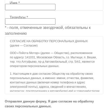
Имя
*
Телефон
*
* - поля, отмеченные звездочкой, обязательны к
заполнению
СОГЛАСИЕ НА ОБРАБОТКУ ПЕРСОНАЛЬНЫХ ДАННЫХ
(далее — Согласие)
ООО «Тойота Мотор» (далее — Общество), расположенное
по адресу: 141031, Московская Область, г.о. Мытищи, п. Вешки,
тер. тпз Алтуфьево, пр-д Автомобильный, стр. 5А/1, является
оператором персональных данных.
1. Настоящим я даю согласие Обществу на обработку своих
персональных данных, а именно: имени, отчества, фамилии,
контактных данных (включая номер телефона и адрес
электронной почты), адреса, сведений о впечатлениях,
интересах, предпочтениях к автомобилю(-ям) и товарам/услугам,
IP-адреса, сведений об устройстве, операционной системы
устройства и модели мобильного телефона посетителя сайта,
Отправляя данную форму, Я даю согласие на обработку
уникального идентификатора посетителя сайта,
своих персональных данных.