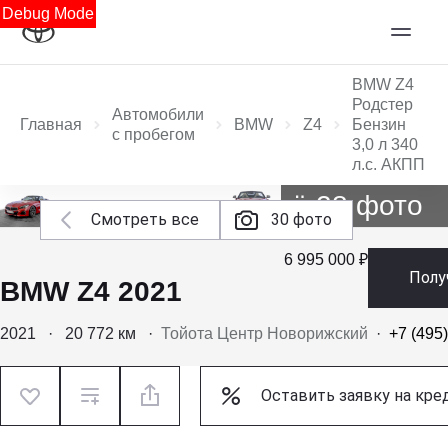
Debug Mode
BMW Z4
Родстер
Автомобили
Главная
BMW
Z4
Бензин
с пробегом
3,0 л 340
л.с. АКПП
Ещё 28 фото
Смотреть все
30 фото
6 995 000 ₽
Полу
BMW Z4 2021
2021
·
20 772 км
·
Тойота Центр Новорижский
·
+7 (495
Оставить заявку на кре