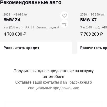
Рекомендованные авто
2021
·
48 989 км
2020
·
86 190 км
BMW Z4
BMW X7
2 л (258 л.с.), АКПП, бензин, задний
3 л (340 л.с.), А
4 700 000 ₽
7 700 200 ₽
Рассчитать кредит
Рассчитать к
Получить предложение
Получит
Получите выгодное предложение на покупку
автомобиля
Оставьте ваши контакты и мы расскажем о
специальных предложениях