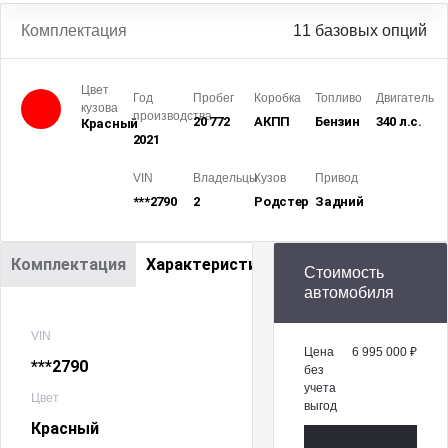
Комплектация
11 базовых опций
Цвет
Год
Пробег
Коробка
Топливо
Двигатель
кузова
производства
20 772
АКПП
Бензин
340 л.с.
Красный
2021
VIN
Владельцы
Кузов
Привод
***2790
2
Родстер
Задний
Комплектация
Характеристики
Стоимость
автомобиля
VIN
Цена
6 995 000 ₽
***2790
без
учета
Цвет
выгод
Красный