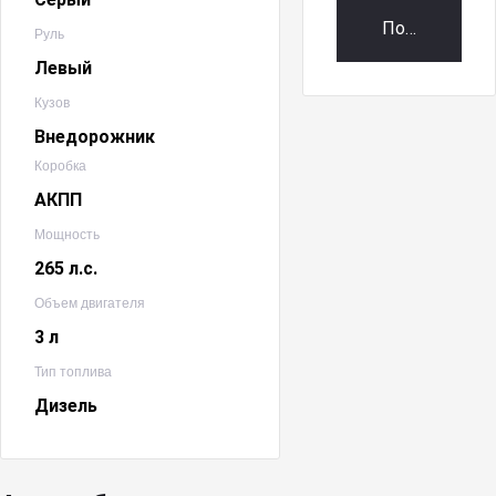
Получить пр
Руль
Левый
Кузов
Внедорожник
Коробка
АКПП
Мощность
265 л.с.
Объем двигателя
3 л
Тип топлива
Дизель