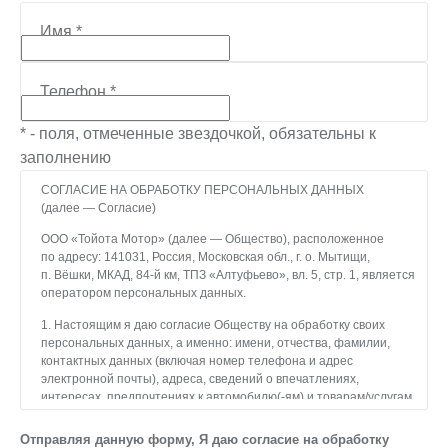
Имя
*
Телефон
*
* - поля, отмеченные звездочкой, обязательны к
заполнению
СОГЛАСИЕ НА ОБРАБОТКУ ПЕРСОНАЛЬНЫХ ДАННЫХ
(далее — Согласие)
ООО «Тойота Мотор» (далее — Общество), расположенное
по адресу: 141031, Россия, Московская обл., г. о. Мытищи,
п. Вёшки, МКАД, 84-й км, ТПЗ «Алтуфьево», вл. 5, стр. 1, является
оператором персональных данных.
1. Настоящим я даю согласие Обществу на обработку своих
персональных данных, а именно: имени, отчества, фамилии,
контактных данных (включая номер телефона и адрес
электронной почты), адреса, сведений о впечатлениях,
интересах, предпочтениях к автомобилю(-ям) и товарам/услугам,
IP-адреса, сведений об устройстве, операционной системы
устройства и модели мобильного телефона посетителя сайта,
Отправляя данную форму, Я даю согласие на обработку