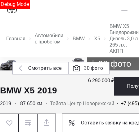
Debug Mode
BMW X5
Внедорожни
Автомобили
Главная
BMW
X5
Дизель 3,0 л
с пробегом
265 л.с.
АКПП
Ещё 28 фото
Смотреть все
30 фото
6 290 000 ₽
Полу
BMW X5 2019
2019
·
87 650 км
·
Тойота Центр Новорижский
·
+7 (495
Оставить заявку на кре