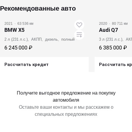
Рекомендованные авто
2021
·
63 536 км
2020
·
80 711 км
BMW X5
Audi Q7
2 л (231 л.с.), АКПП, дизель, полный
3 л (231 л.с.), 
6 245 000 ₽
6 385 000 ₽
Рассчитать кредит
Рассчитать к
Получить предложение
Получит
Получите выгодное предложение на покупку
автомобиля
Оставьте ваши контакты и мы расскажем о
специальных предложениях