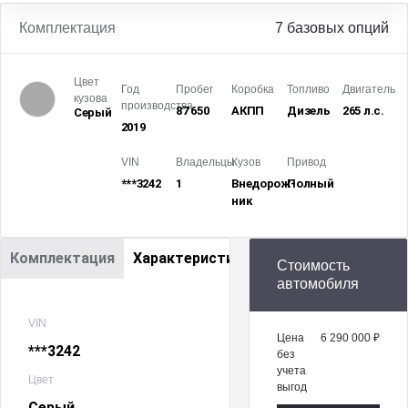
Комплектация
7 базовых опций
Цвет
Год
Пробег
Коробка
Топливо
Двигатель
кузова
производства
87 650
АКПП
Дизель
265 л.с.
Серый
2019
VIN
Владельцы
Кузов
Привод
***3242
1
Внедорож­
Полный
ник
Комплектация
Характеристики
Стоимость
автомобиля
VIN
Цена
6 290 000 ₽
***3242
без
учета
Цвет
выгод
Серый