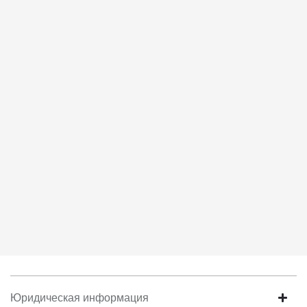
соответствует моим намерениям.
6. Согласие может быть отозвано путем направления
письменного заявления Обществу заказным почтовым
отправлением с описью вложения по адресу: 141031, Московская
обл., г. о. Мытищи, п. Вёшки, МКАД 84-й км, ТПЗ «Алтуфьево»,
вл. 5, стр. 1.
Юридическая информация