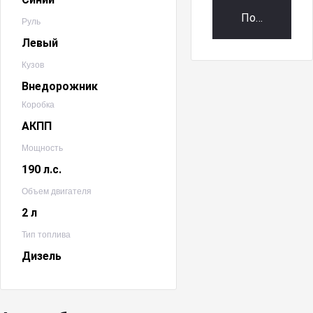
Получить пр
Руль
Левый
Кузов
Внедорожник
Коробка
АКПП
Мощность
190 л.с.
Объем двигателя
2 л
Тип топлива
Дизель