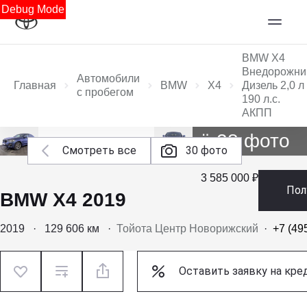
Debug Mode
BMW X4
Внедорожни
Автомобили
Главная
BMW
X4
Дизель 2,0 л
с пробегом
190 л.с.
АКПП
Ещё 28 фото
Смотреть все
30 фото
3 585 000 ₽
Пол
BMW X4 2019
2019
·
129 606 км
·
Тойота Центр Новорижский
·
+7 (49
Оставить заявку на кре