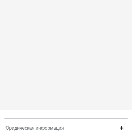
соответствует моим намерениям.
6. Согласие может быть отозвано путем направления
письменного заявления Обществу заказным почтовым
отправлением с описью вложения по адресу: 141031, Московская
обл., г. о. Мытищи, п. Вёшки, МКАД 84-й км, ТПЗ «Алтуфьево»,
вл. 5, стр. 1.
Юридическая информация