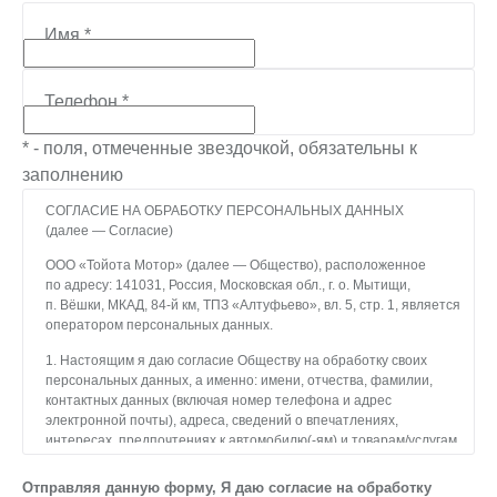
Имя
*
Телефон
*
* - поля, отмеченные звездочкой, обязательны к
заполнению
СОГЛАСИЕ НА ОБРАБОТКУ ПЕРСОНАЛЬНЫХ ДАННЫХ
(далее — Согласие)
ООО «Тойота Мотор» (далее — Общество), расположенное
по адресу: 141031, Россия, Московская обл., г. о. Мытищи,
п. Вёшки, МКАД, 84-й км, ТПЗ «Алтуфьево», вл. 5, стр. 1, является
оператором персональных данных.
1. Настоящим я даю согласие Обществу на обработку своих
персональных данных, а именно: имени, отчества, фамилии,
контактных данных (включая номер телефона и адрес
электронной почты), адреса, сведений о впечатлениях,
интересах, предпочтениях к автомобилю(-ям) и товарам/услугам,
IP-адреса, сведений об устройстве, операционной системы
устройства и модели мобильного телефона посетителя сайта,
Отправляя данную форму, Я даю согласие на обработку