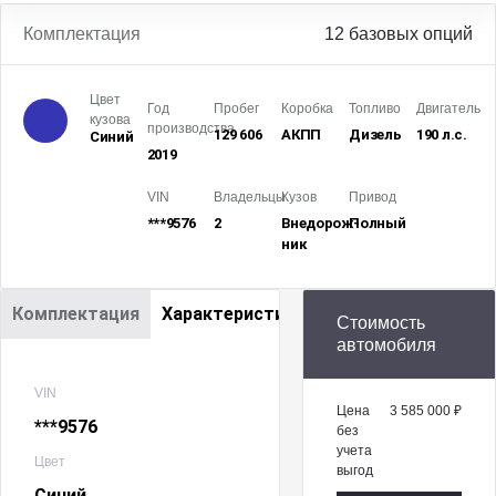
Комплектация
12 базовых опций
Цвет
Год
Пробег
Коробка
Топливо
Двигатель
кузова
производства
129 606
АКПП
Дизель
190 л.с.
Синий
2019
VIN
Владельцы
Кузов
Привод
***9576
2
Внедорож­
Полный
ник
Комплектация
Характеристики
Стоимость
автомобиля
VIN
Цена
3 585 000 ₽
***9576
без
учета
Цвет
выгод
Синий