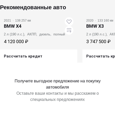
Рекомендованные авто
2021
·
138 257 км
2020
·
133 160 км
BMW X4
BMW X3
2 л (190 л.с.), АКПП, дизель, полный
2 л (190 л.с.), 
4 120 000 ₽
3 747 500 ₽
Рассчитать кредит
Рассчитать к
Получить предложение
Получит
Получите выгодное предложение на покупку
автомобиля
Оставьте ваши контакты и мы расскажем о
специальных предложениях