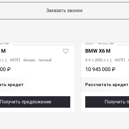
Заказать звонок
65 км
2020
·
48 822 км
 M
BMW X6 M
 л.с.), АКПП, бензин, полный
4.4 л (600 л.с.), АКПП,
000 ₽
10 945 000 ₽
ать кредит
Рассчитать кредит
Получить предложение
Получить 