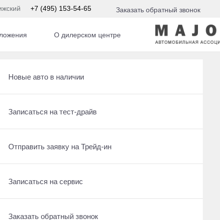
ижский
+7 (495) 153-54-65
Заказать обратный звонок
ложения
О дилерском центре
Получить консультацию по кредиту
Рассчитать кредит
Новые авто в наличии
Отправить заявку на Трейд-ин
Записаться на сервис
Записаться на тест-драйв
Записаться на сервис
Отправить заявку на Трейд-ин
Отправить заявку на Трейд-ин
Заказать обратный звонок
Заказать обратный звонок
Записаться на сервис
Заказать обратный звонок