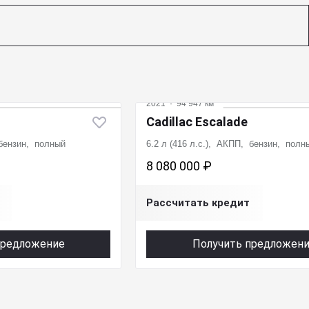
2021
·
94 947 км
Cadillac Escalade
 бензин, полный
6.2 л (416 л.с.), АКПП, бензин, полн
8 080 000 ₽
Рассчитать кредит
предложение
Получить предложен