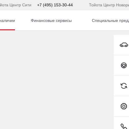
йота Центр Сити
+7 (495) 153-30-44
Тойота Центр Новор
наличии
Финансовые сервисы
Специальные пред
BMW X6 M Внедорожник Бензин 4,4 л 625 л.с. АКПП
Toyota C-HR