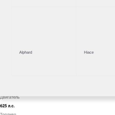
Тойота Центр Новорижский
·
+7 (495) 153-54-65
Поделиться
Комплектация
Цвет кузова
Alphard
Hiace
Синий
VIN
*************4466
Кузов
Внедорожник
Двигатель
625 л.с.
Топливо