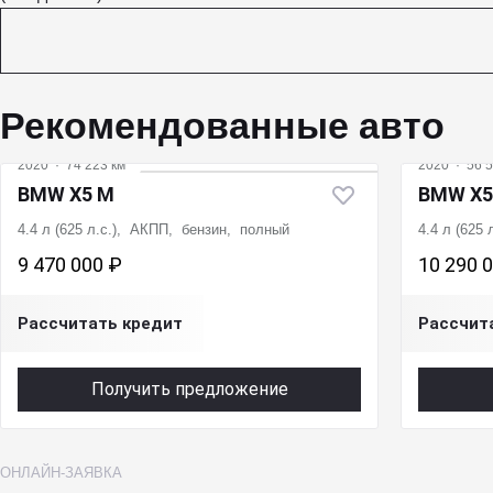
Рекомендованные авто
2020
·
74 223 км
2020
·
56 5
BMW X5 M
BMW X5
4.4 л (625 л.с.), АКПП, бензин, полный
4.4 л (625
9 470 000 ₽
10 290 
Рассчитать кредит
Рассчит
Получить предложение
ОНЛАЙН-ЗАЯВКА