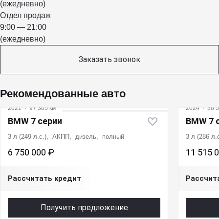
(ежедневно)
Отдел продаж
9:00 — 21:00
(ежедневно)
Заказать звонок
Рекомендованные авто
2021
·
97 305 км
2024
·
36 5
BMW 7 серии
BMW 7 
3 л (249 л.с.), АКПП, дизель, полный
3 л (286 л
6 750 000 ₽
11 515 
Рассчитать кредит
Рассчит
Получить предложение