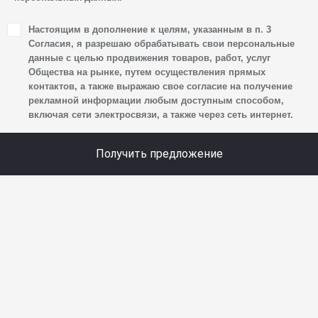
1. Настоящим я даю согласие Обществу на обработку
Настоящим в дополнение к целям, указанным в п. 3
своих персональных данных, а именно: имени, отчества,
Согласия, я разрешаю обрабатывать свои персональные
фамилии, контактных данных (включая номер телефона
данные с целью продвижения товаров, работ, услуг
Общества на рынке, путем осуществления прямых
и адрес электронной почты), адреса, сведений
контактов, а также выражаю свое согласие на получение
о впечатлениях, интересах, предпочтениях
рекламной информации любым доступным способом,
к автомобилю(-ям) и товарам/услугам, IP-адреса,
включая сети электросвязи, а также через сеть интернет.
сведений об устройстве, операционной системы
устройства и модели мобильного телефона посетителя
Получить предложение
сайта, уникального идентификатора посетителя сайта,
предпочтительного времени и способа для контакта,
истории контактов.
2. Под обработкой персональных данных понимаются
следующие действия: сбор, запись, систематизация,
накопление, хранение, уточнение (обновление,
изменение), извлечение, использование, передача
(предоставление, доступ), блокирование, удаление,
уничтожение персональных данных. Общество