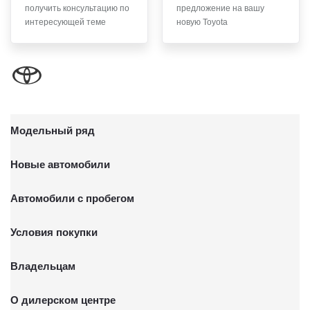
получить консультацию по
предложение на вашу
письменного заявления Обществу заказным почтовым
интересующей теме
новую Toyota
отправлением с описью вложения по адресу: 141031,
Московская обл., г. о. Мытищи, п. Вёшки, МКАД 84-й км,
ТПЗ «Алтуфьево», вл. 5, стр. 1.
Модельный ряд
Новые автомобили
Автомобили с пробегом
Условия покупки
Владельцам
О дилерском центре