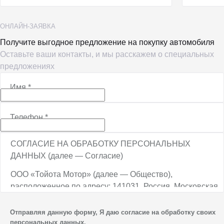
ОНЛАЙН-ЗАЯВКА
Получите выгодное предложение на покупку автомобиля
Оставьте ваши контакты, и мы расскажем о специальных
предложениях
Имя
*
Телефон
*
СОГЛАСИЕ НА ОБРАБОТКУ ПЕРСОНАЛЬНЫХ
ДАННЫХ (далее — Согласие)
ООО «Тойота Мотор» (далее — Общество),
расположенное по адресу: 141031, Россия, Московская
обл., г. о. Мытищи, п. Вёшки, МКАД, 84-й км,
ТПЗ «Алтуфьево», вл. 5, стр. 1, является оператором
Отправляя данную форму, Я даю согласие на обработку своих
персональных данных.
персональных данных.