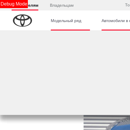
Debug Mode
То
Покупателям
Владельцам
Модельный ряд
Автомобили в 
Главная
Автомобили с пробегом
Audi
Q8
A