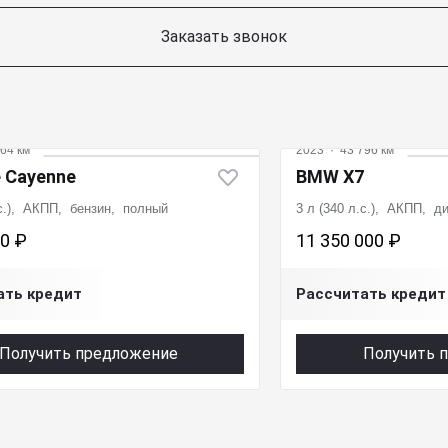
Заказать звонок
64 км
2023
·
43 796 км
 Cayenne
BMW X7
.с.), АКПП, бензин, полный
3 л (340 л.с.), АКПП, 
00 ₽
11 350 000 ₽
ать кредит
Рассчитать кредит
Получить предложение
Получить 