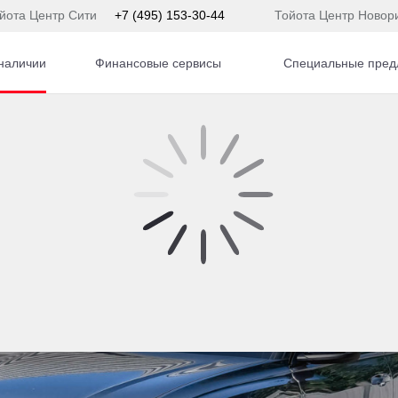
йота Центр Сити
+7 (495) 153-30-44
Тойота Центр Новор
наличии
Финансовые сервисы
Специальные пред
udi Q8 Внедорожник Бензин 3,0 л 340 л.с. АКПП