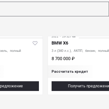
2021
·
29 327 км
BMW X6
дизель, полный
3 л (340 л.с.), АКПП, бензин, полный
8 700 000 ₽
Рассчитать кредит
предложение
Получить предложен