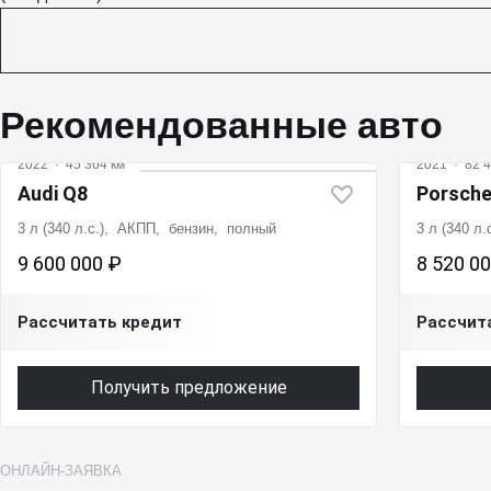
Рекомендованные авто
2022
·
45 364 км
2021
·
82 4
Audi Q8
Porsche
3 л (340 л.с.), АКПП, бензин, полный
3 л (340 л
9 600 000 ₽
8 520 0
Рассчитать кредит
Рассчит
Получить предложение
ОНЛАЙН-ЗАЯВКА