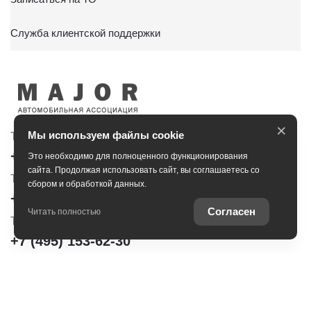
Служба клиентской поддержки
×
Мы используем файлы cookie
Тойота Центр Сити
Тойота Центр Новорижский
+7 (495) 153-30-44
+7 (495) 153-54-65
Это необходимо для полноценного функционирования
сайта. Продолжая использовать сайт, вы соглашаетесь со
Тойота Центр Сокольники
сбором и обработкой данных.
+7 (495) 172-04-83
Согласен
Читать полностью
Тойота Центр Шереметьево
+7 (495) 153-62-30