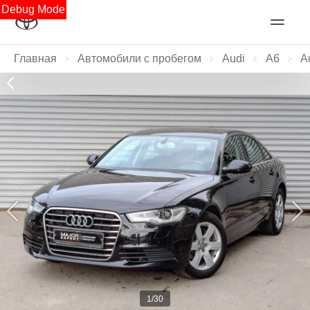
Debug Mode
Главная
Автомобили с пробегом
Audi
A6
A
1/30