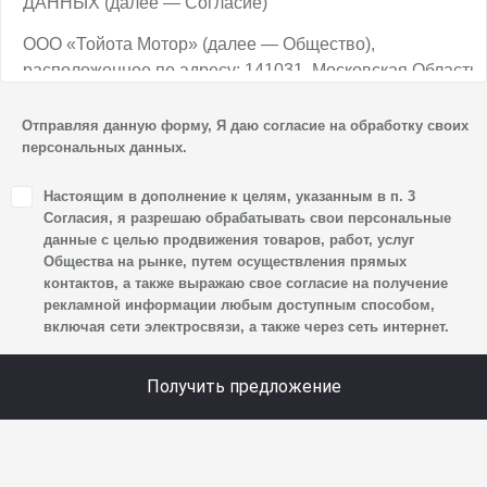
ДАННЫХ (далее — Согласие)
ООО «Тойота Мотор» (далее — Общество),
расположенное по адресу: 141031, Московская Область,
г.о. Мытищи, п. Вешки, тер. тпз Алтуфьево, пр-д
Автомобильный, стр. 5А/1, является оператором
Отправляя данную форму, Я даю согласие на обработку своих
персональных данных.
персональных данных.
1. Настоящим я даю согласие Обществу на обработку
Настоящим в дополнение к целям, указанным в п. 3
своих персональных данных, а именно: имени, отчества,
Согласия, я разрешаю обрабатывать свои персональные
фамилии, контактных данных (включая номер телефона
данные с целью продвижения товаров, работ, услуг
Общества на рынке, путем осуществления прямых
и адрес электронной почты), адреса, сведений
контактов, а также выражаю свое согласие на получение
о впечатлениях, интересах, предпочтениях
рекламной информации любым доступным способом,
к автомобилю(-ям) и товарам/услугам, IP-адреса,
включая сети электросвязи, а также через сеть интернет.
сведений об устройстве, операционной системы
устройства и модели мобильного телефона посетителя
Получить предложение
сайта, уникального идентификатора посетителя сайта,
предпочтительного времени и способа для контакта,
истории контактов.