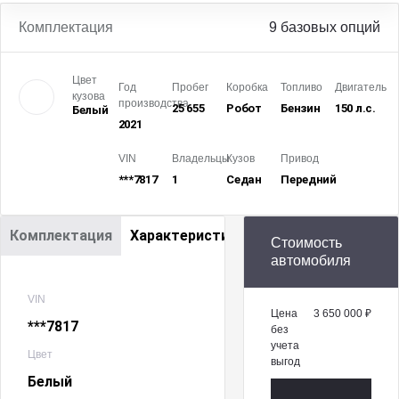
Комплектация
9 базовых опций
Цвет
Год
Пробег
Коробка
Топливо
Двигатель
кузова
производства
25 655
Робот
Бензин
150 л.с.
Белый
2021
VIN
Владельцы
Кузов
Привод
***7817
1
Седан
Передний
Комплектация
Характеристики
Стоимость
автомобиля
VIN
Цена
3 650 000 ₽
***7817
без
учета
Цвет
выгод
Белый