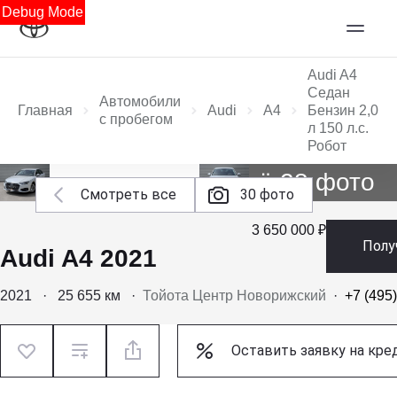
Debug Mode
Audi A4
Седан
Автомобили
Главная
Audi
A4
Бензин 2,0
с пробегом
л 150 л.с.
Робот
Ещё 28 фото
Смотреть все
30 фото
3 650 000 ₽
Полу
Audi A4 2021
2021
·
25 655 км
·
Тойота Центр Новорижский
·
+7 (495
Оставить заявку на кре